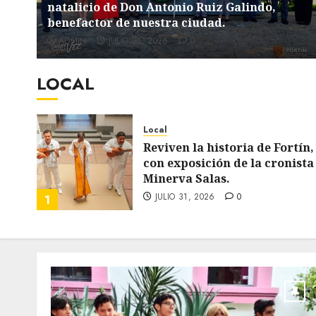
natalicio de Don Antonio Ruiz Galindo,
benefactor de nuestra ciudad.
á mejorada. Interviene CASF
ADMIN
JULIO 30, 2026
0
LOCAL
Local
Reviven la historia de Fortín,
ar
con exposición de la cronista
n
Minerva Salas.
JULIO 31, 2026
0
1