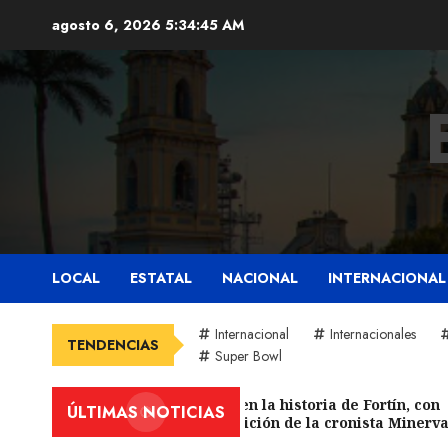
Saltar
agosto 6, 2026
5:34:47 AM
al
contenido
LOCAL
ESTATAL
NACIONAL
INTERNACIONAL
Internacional
Internacionales
TENDENCIAS
Super Bowl
Reviven la historia de Fortín, con
ÚLTIMAS NOTICIAS
exposición de la cronista Minerva
Salas.