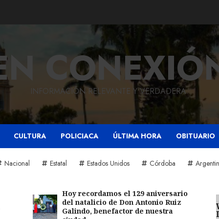
EN CONEXIÓ
INFORMACIÓN RELEVANTE Y VERDADERA.
CULTURA
POLICIACA
ÚLTIMA HORA
OBITUARIO
Nacional
Estatal
Estados Unidos
Córdoba
Argenti
Hoy recordamos el 129 aniversario
del natalicio de Don Antonio Ruiz
Galindo, benefactor de nuestra