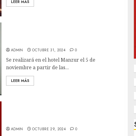
LEER MÁS
Realizarán Primera Feria Ciudadana del
Empleo
ADMIN
OCTUBRE 31, 2024
0
Se realizará en el hotel Manzur el 5 de
noviembre a partir de las...
LEER MÁS
Participa como expositor en Primer Bazar
Navideño Corazón de la Montaña
ADMIN
OCTUBRE 29, 2024
0