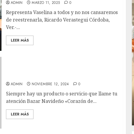
ADMIN
MARZO 11, 2025
0
Representa Vaselina a todos y no nos cansaremos
de reestrenarla, Ricardo Verastegui Córdoba,
Ver.-...
LEER MÁS
Es bazar mejor lugar para encontrar un
regalo
ADMIN
NOVIEMBRE 12, 2024
0
Siempre hay un producto o servicio que llame tu
Local
atención Bazar Navideño «Corazón de...
rá
Reviven la historia de Fortín, con exposición
de la cronista Minerva Salas.
LEER MÁS
ADMIN
JULIO 31, 2026
0