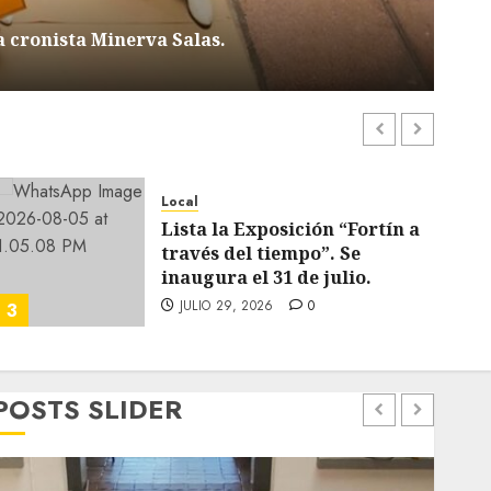
H
la cronista Minerva Salas.
n
Local
Lista la Exposición “Fortín a
través del tiempo”. Se
inaugura el 31 de julio.
JULIO 29, 2026
0
3
4
POSTS SLIDER