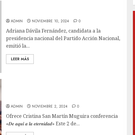
Adriana Dávila emite su voto en Tlaxcala
ADMIN
NOVIEMBRE 10, 2024
0
Adriana Dávila Fernández, candidata a la
presidencia nacional del Partido Acción Nacional,
emitió la...
LEER MÁS
Realiza grupo Vélez evento “Bienvenido a
casa”
ADMIN
NOVIEMBRE 2, 2024
0
Ofrece Cristina San Martín Muguira conferencia
«𝑫𝒆 𝒂𝒒𝒖𝒊́ 𝒂 𝒍𝒂 𝒆𝒕𝒆𝒓𝒏𝒊𝒅𝒂𝒅» Este 2 de...