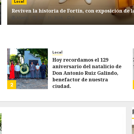
Local
Reviven la historia de Fortín, con exposición de 
ADMIN
JULIO 31, 2026
0
Local
Hoy recordamos el 129
aniversario del natalicio de
Don Antonio Ruiz Galindo,
benefactor de nuestra
2
ciudad.
JULIO 30, 2026
0
Se debe compartir el arte y el teatro: Karla
Andrea Vergara