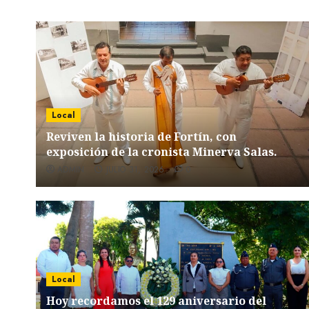
Local
Reviven la historia de Fortín, con
exposición de la cronista Minerva Salas.
ADMIN
JULIO 31, 2026
0
Local
Hoy recordamos el 129 aniversario del