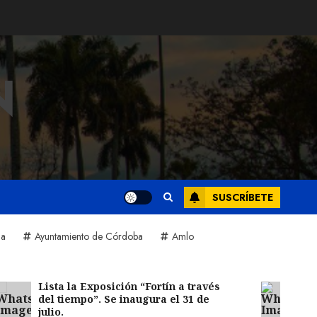
N
SUSCRÍBETE
na
Ayuntamiento de Córdoba
Amlo
Lista la Exposición “Fortín a través
Reciben a
del tiempo”. Se inaugura el 31 de
ceremoni
julio.
Registro C