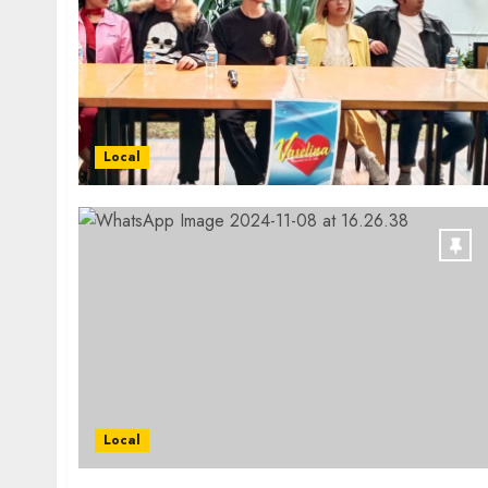
Local
Local
Obra de pavimentación de San Marcial se
mejorada. Interviene CASF
ADMIN
JULIO 27, 2026
0
Local