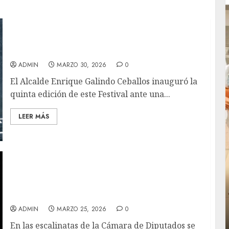
Espectacular arranque de la quinta edición
del Festival San Luis en Primavera
ADMIN
MARZO 30, 2026
0
El Alcalde Enrique Galindo Ceballos inauguró la
quinta edición de este Festival ante una...
LEER MÁS
Presentan en la Cámara de Diputados la
“Campaña de Pruebas de Detección de
Local
Diabetes” para fortalecer la prevención en
salud pública
rá
Reviven la historia de Fortín, con exposición
de la cronista Minerva Salas.
ADMIN
MARZO 25, 2026
0
ADMIN
JULIO 31, 2026
0
En las escalinatas de la Cámara de Diputados se