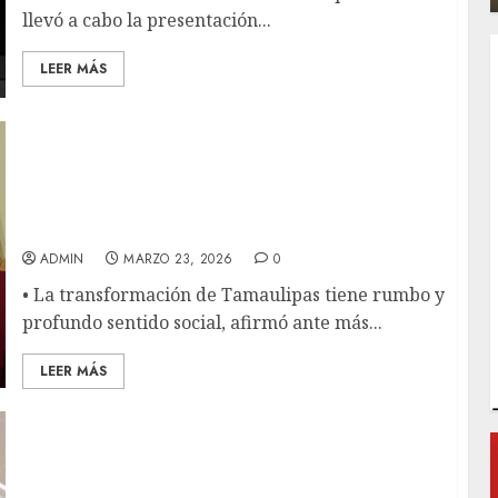
llevó a cabo la presentación...
LEER MÁS
En su Cuarto Informe, el gobernador
Américo Villarreal exhortó a evitar la
reacción de aquellos que pretenden, desde
las noticias falsas, abrir de nuevo el espacio
a las oligarquías
ADMIN
MARZO 23, 2026
0
• La transformación de Tamaulipas tiene rumbo y
profundo sentido social, afirmó ante más...
LEER MÁS
Hablante de lengua mixteca pide conservar,
transmitir y difundir la lengua materna