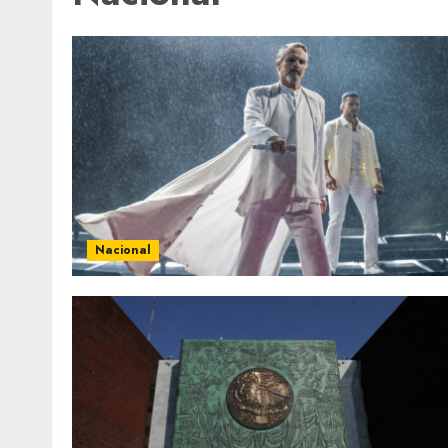
Nacional
Local
Obra de pavimentación de San Marcial se
mejorada. Interviene CASF
ADMIN
JULIO 27, 2026
0