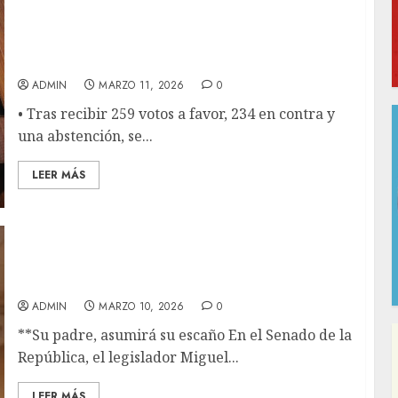
El dictamen de reforma electoral no alcanzó
la mayoría calificada en la Cámara de
Diputados
ADMIN
MARZO 11, 2026
0
• Tras recibir 259 votos a favor, 234 en contra y
una abstención, se...
LEER MÁS
MIGUEL ANGEL YUNES MARQUEZ SOLICITA
LICENCIA EN EL SENADO
ADMIN
MARZO 10, 2026
0
**Su padre, asumirá su escaño En el Senado de la
República, el legislador Miguel...
LEER MÁS