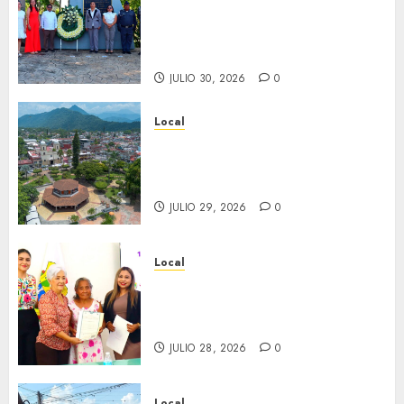
aniversario del natalicio de
Don Antonio Ruiz Galindo,
benefactor de nuestra ciudad.
JULIO 30, 2026
0
Local
Lista la Exposición “Fortín a
través del tiempo”. Se
inaugura el 31 de julio.
JULIO 29, 2026
0
Local
Reciben actas de nacimiento
en ceremonia conmemorativa
del Registro Civil.
JULIO 28, 2026
0
Local