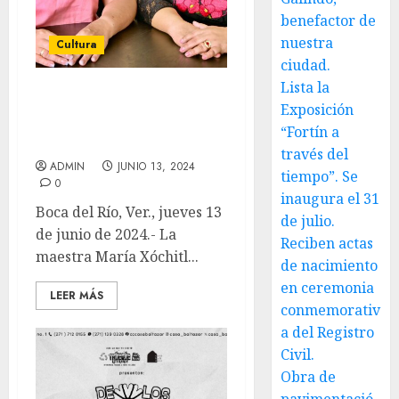
benefactor de
nuestra
Cultura
ciudad.
Lista la
XÓCHITL MOLINA A
Exposición
CULTURA ANUNCIA
“Fortín a
ROCÍO NAHLE
través del
ADMIN
JUNIO 13, 2024
tiempo”. Se
0
inaugura el 31
Boca del Río, Ver., jueves 13
de julio.
de junio de 2024.- La
Reciben actas
maestra María Xóchitl...
de nacimiento
en ceremonia
LEER MÁS
conmemorativ
a del Registro
Civil.
Obra de