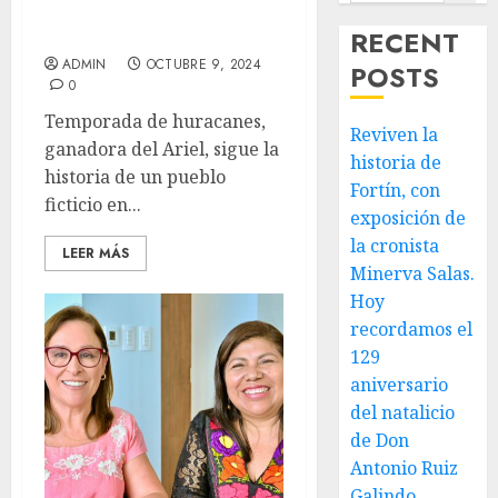
Cine Ciclo – Películas
ganadoras del Ariel 2024
RECENT
ADMIN
OCTUBRE 9, 2024
POSTS
0
Temporada de huracanes,
Reviven la
ganadora del Ariel, sigue la
historia de
historia de un pueblo
Fortín, con
ficticio en...
exposición de
la cronista
LEER MÁS
Minerva Salas.
Hoy
recordamos el
129
aniversario
del natalicio
de Don
Antonio Ruiz
Galindo,