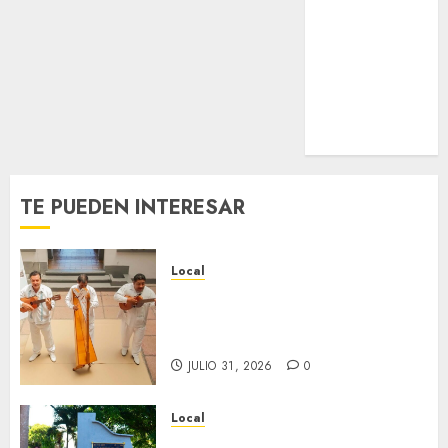
Nacional
Internacional
Cultura
Policiaca
Última Hora
Obituario
TE PUEDEN INTERESAR
Local
Reviven la historia de Fortín,
con exposición de la cronista
Minerva Salas.
JULIO 31, 2026
0
Local
Hoy recordamos el 129