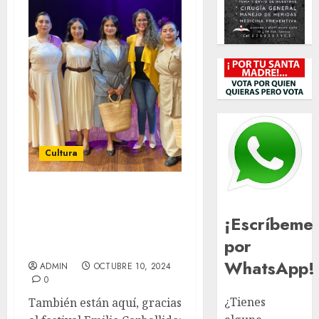
Cultura
Bravas muchachas,
primeras feministas en
¡Escríbeme
ocupar puestos de
por
elección en Yucatán
WhatsApp!
ADMIN
OCTUBRE 10, 2024
0
¿Tienes
También están aquí, gracias