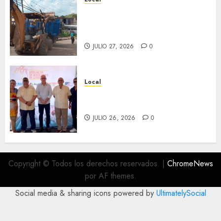
Obra de pavimentación de San
Marcial será mejorada.
Interviene CASF
JULIO 27, 2026
0
Local
Incentivan gastronomía y
convivencia en Fortín
JULIO 26, 2026
0
Copyright © Todos los derechos reservados.
|
ChromeNews
por AF themes.
Social media & sharing icons powered by
UltimatelySocial