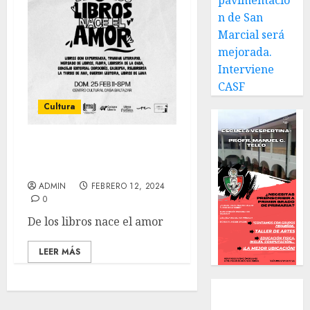
pavimentació
n de San
Marcial será
mejorada.
Interviene
CASF
Cultura
En Centro Cultural
Baltazar
ADMIN
FEBRERO 12, 2024
0
De los libros nace el amor
LEER MÁS
Local
Estatal