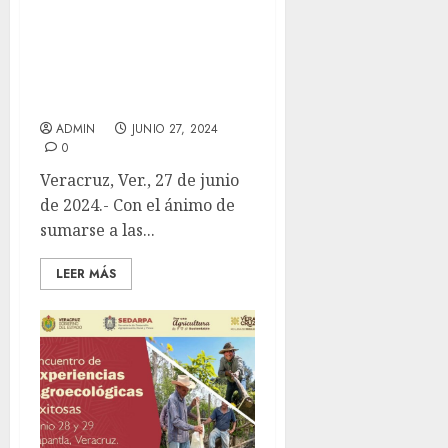
Suspensión de clases,
para que población se
sume a centenario del
Carnaval de Veracruz:
Vargas Barrientos
ADMIN
JUNIO 27, 2024
0
Veracruz, Ver., 27 de junio
de 2024.- Con el ánimo de
sumarse a las...
LEER MÁS