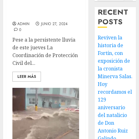
Sin daños aparente
RECENT
reporta PC en Mendoza
POSTS
ADMIN
JUNIO 27, 2024
0
Reviven la
Pese a la persistente lluvia
historia de
de este jueves La
Fortín, con
Coordinación de Protección
exposición de
Civil del...
la cronista
Minerva Salas.
LEER MÁS
Hoy
recordamos el
129
aniversario
del natalicio
de Don
Antonio Ruiz
Galindo,