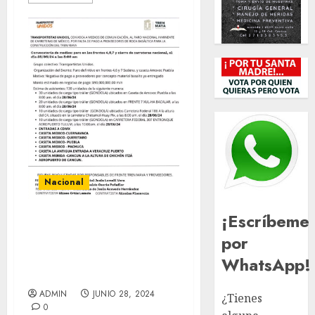
Nacional
¡Escríbeme
Transportistas Unidos
por
anuncian paro Nacional
WhatsApp!
de carreteras por falta
de pago
ADMIN
JUNIO 28, 2024
¿Tienes
0