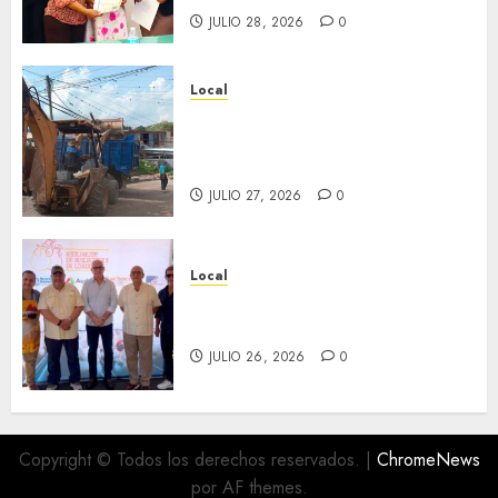
JULIO 28, 2026
0
Local
Obra de pavimentación de San
Marcial será mejorada.
Interviene CASF
JULIO 27, 2026
0
Local
Incentivan gastronomía y
convivencia en Fortín
JULIO 26, 2026
0
Copyright © Todos los derechos reservados.
|
ChromeNews
por AF themes.