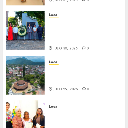
JULIO 31, 2026
0
Local
Hoy recordamos el 129
aniversario del natalicio de
Don Antonio Ruiz Galindo,
benefactor de nuestra ciudad.
JULIO 30, 2026
0
Local
Lista la Exposición “Fortín a
través del tiempo”. Se
inaugura el 31 de julio.
JULIO 29, 2026
0
Local
Reciben actas de nacimiento
en ceremonia conmemorativa
del Registro Civil.