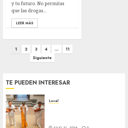
y tu futuro. No permitas
que las drogas...
LEER MÁS
Paginación
1
2
3
4
…
11
de
Siguiente
entradas
TE PUEDEN INTERESAR
Local
Reviven la historia de Fortín,
con exposición de la cronista
Minerva Salas.