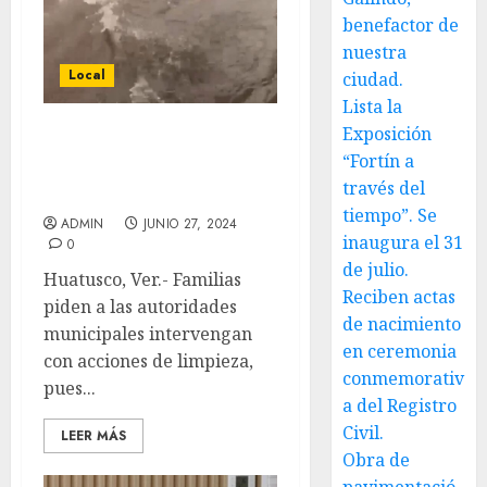
benefactor de
nuestra
Local
ciudad.
Lista la
Exposición
Temen habiantes de
“Fortín a
Huatusco afectaciones
través del
por aguacero
tiempo”. Se
ADMIN
JUNIO 27, 2024
inaugura el 31
0
de julio.
Huatusco, Ver.- Familias
Reciben actas
piden a las autoridades
de nacimiento
municipales intervengan
en ceremonia
con acciones de limpieza,
conmemorativ
pues...
a del Registro
Civil.
LEER MÁS
Obra de