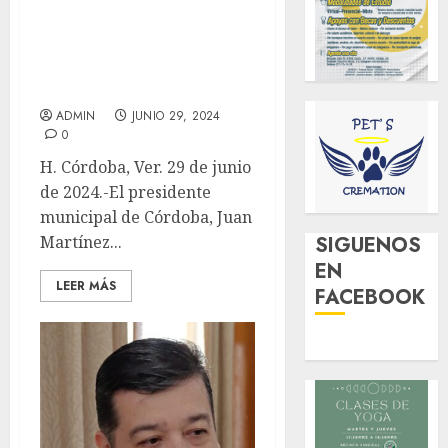
Encabeza el alcalde Juan
Martínez segunda
jornada de limpieza de
calles aledañas al
mercado Revolución
ADMIN
JUNIO 29, 2024
0
H. Córdoba, Ver. 29 de junio
de 2024.-El presidente
municipal de Córdoba, Juan
Martínez...
SIGUENOS
EN
LEER MÁS
FACEBOOK