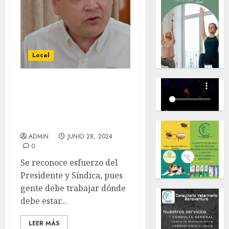
Local
Reubicación de
locatarios, es quehacer
de autoridades
municipales: José Mora
ADMIN
JUNIO 28, 2024
0
Se reconoce esfuerzo del
Presidente y Síndica, pues
gente debe trabajar dónde
debe estar...
LEER MÁS