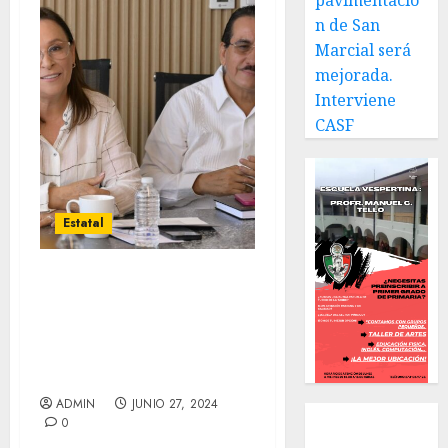
pavimentació
n de San
Marcial será
mejorada.
Interviene
CASF
Estatal
RODRIGO CALDERÓN
SECRETARIO DE
DESARROLLO
AGROPECUARIO REITERA
NAHLE
ADMIN
JUNIO 27, 2024
Local
0
Estatal