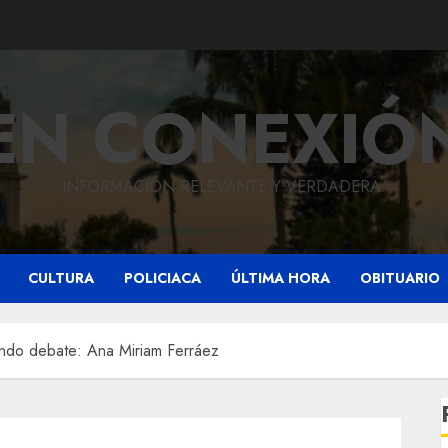
EN CONEXIÓ
INFORMACIÓN RELEVANTE Y VERDADERA.
CULTURA
POLICIACA
ÚLTIMA HORA
OBITUARIO
gundo debate: Ana Miriam Ferráez