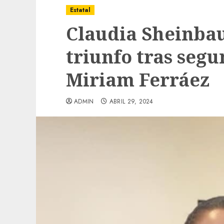
Estatal
Claudia Sheinba
triunfo tras seg
Miriam Ferráez
ADMIN
ABRIL 29, 2024
Local
Obra de pavimentación de San Marcial se
mejorada. Interviene CASF
ADMIN
JULIO 27, 2026
0