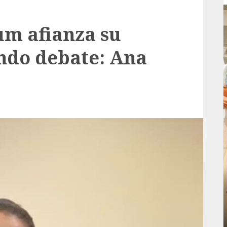
um afianza su
undo debate: Ana
Local
rá
Reviven la historia de Fortín, con exposición
de la cronista Minerva Salas.
ADMIN
JULIO 31, 2026
0