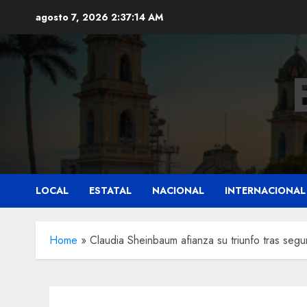
Saltar
agosto 7, 2026
2:37:16 AM
al
contenido
LOCAL
ESTATAL
NACIONAL
INTERNACIONAL
Home
»
Claudia Sheinbaum afianza su triunfo tras se