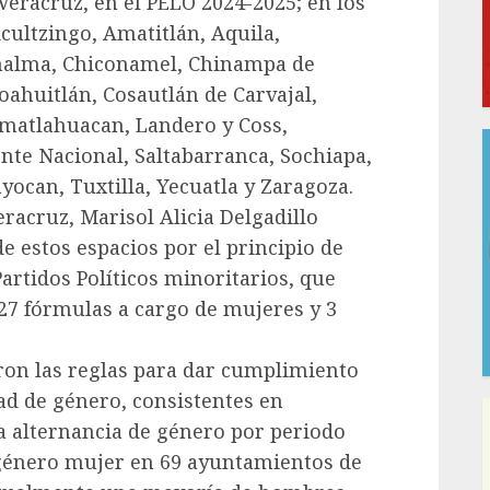
eracruz, en el PELO 2024-2025; en los
cultzingo, Amatitlán, Aquila,
Chalma, Chiconamel, Chinampa de
Coahuitlán, Cosautlán de Carvajal,
Ixmatlahuacan, Landero y Coss,
nte Nacional, Saltabarranca, Sochiapa,
yocan, Tuxtilla, Yecuatla y Zaragoza.
racruz, Marisol Alicia Delgadillo
e estos espacios por el principio de
artidos Políticos minoritarios, que
27 fórmulas a cargo de mujeres y 3
aron las reglas para dar cumplimiento
dad de género, consistentes en
 la alternancia de género por periodo
l género mujer en 69 ayuntamientos de