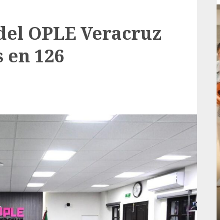
del OPLE Veracruz
 en 126
Local
rá
Reviven la historia de Fortín, con exposición
de la cronista Minerva Salas.
ADMIN
JULIO 31, 2026
0