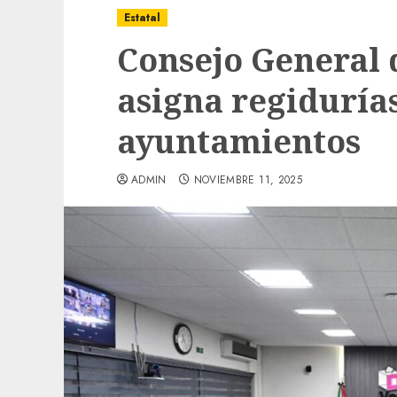
Estatal
Consejo General 
asigna regidurías
ayuntamientos
ADMIN
NOVIEMBRE 11, 2025
Local
Obra de pavimentación de San Marcial se
mejorada. Interviene CASF
ADMIN
JULIO 27, 2026
0