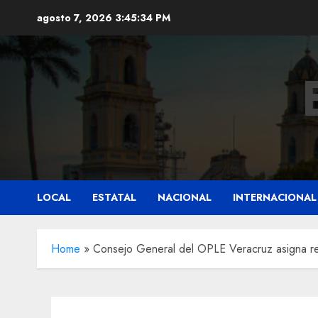
Saltar
agosto 7, 2026
3:45:36 PM
al
contenido
LOCAL
ESTATAL
NACIONAL
INTERNACIONAL
Home
»
Consejo General del OPLE Veracruz asigna re