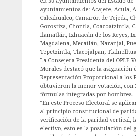
en 30 ayuntamientos del Estado de V
ayuntamientos de: Acajete, Acula, A
Calcahualco, Camarón de Tejeda, 
Gorostiza, Chontla, Coacoatzintla, 
Ilamatlán, Ixhuacán de los Reyes, 
Magdalena, Mecatlán, Naranjal, Pue
Tepetzintla, Tlacojalpan, Tlalnelhua
La Consejera Presidenta del OPLE Ve
Morales destacó que la asignación d
Representación Proporcional a los P
obtuvieron la menor votación, con 
fórmulas integradas por hombres.
“En este Proceso Electoral se aplic
al principio constitucional de pari
verificación de la paridad vertical,
electivo, esto es la postulación de