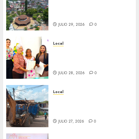
Lista la Exposición “Fortín a
través del tiempo”. Se
inaugura el 31 de julio.
JULIO 29, 2026
0
Local
Reciben actas de nacimiento
en ceremonia conmemorativa
del Registro Civil.
JULIO 28, 2026
0
Local
Obra de pavimentación de San
Marcial será mejorada.
Interviene CASF
JULIO 27, 2026
0