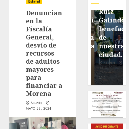
pavimentación
Fortín,
Antonio
Estatal
de San
con
Ruiz
Denuncian
Marcial
exposición
Galindo,
en la
será
de la
benefacto
Fiscalía
General,
mejorada.
cronista
de
desvío de
Interviene
Minerva
nuestra
recursos
CASF
Salas.
ciudad.
de adultos
ADMIN
ADMIN
ADMIN
mayores
JULIO 27,
JULIO 31,
JULIO 30,
2026
2026
2026
para
0
0
0
financiar a
Morena
ADMIN
MAYO 23, 2024