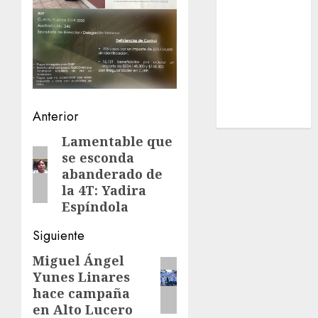
Estatal
Nacional
Internacional
Cultura
Policiaca
Última Hora
Navegación
Anterior
Obituario
de
Lamentable que
Entrada
se esconda
anterior:
entradas
abanderado de
la 4T: Yadira
Espíndola
Siguiente
Miguel Ángel
Siguiente
Yunes Linares
entrada:
hace campaña
en Alto Lucero