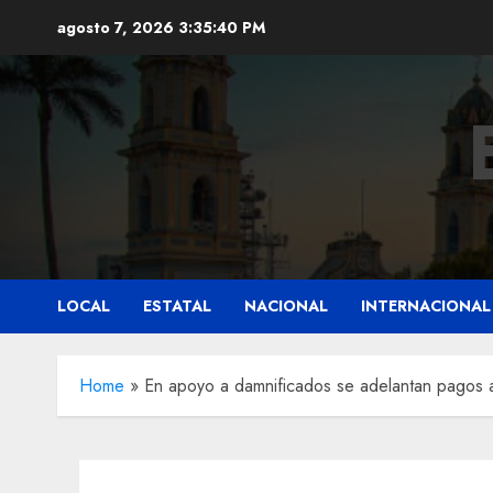
Saltar
agosto 7, 2026
3:35:41 PM
al
contenido
LOCAL
ESTATAL
NACIONAL
INTERNACIONAL
Home
»
En apoyo a damnificados se adelantan pagos a 