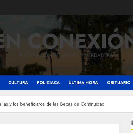
EN CONEXIÓ
INFORMACIÓN RELEVANTE Y VERDADERA.
CULTURA
POLICIACA
ÚLTIMA HORA
OBITUARIO
las y los beneficiaros de las Becas de Continuidad