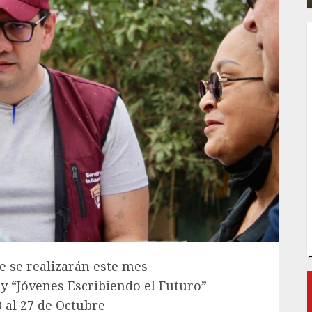
 se realizarán este mes
 y “Jóvenes Escribiendo el Futuro”
 al 27 de Octubre