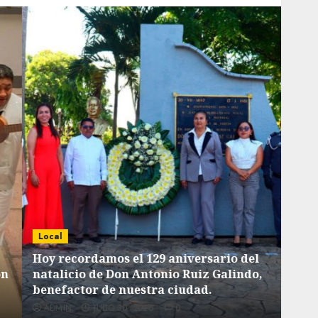
Local
Loca
Hoy recordamos el 129 aniversario del
natalicio de Don Antonio Ruiz Galindo,
List
benefactor de nuestra ciudad.
tiem
ADMIN
JULIO 30, 2026
0
AD