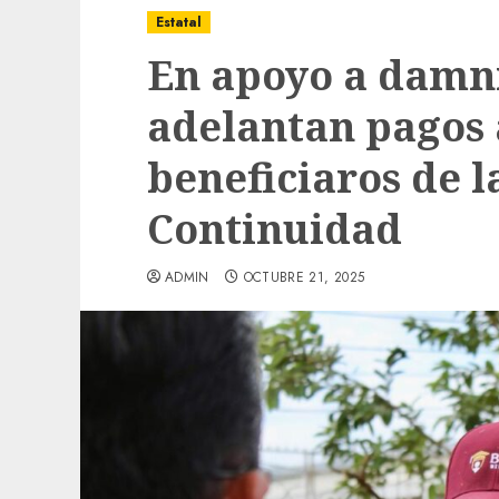
Estatal
En apoyo a damni
adelantan pagos a
beneficiaros de l
Continuidad
ADMIN
OCTUBRE 21, 2025
Local
Obra de pavimentación de San Marcial se
mejorada. Interviene CASF
ADMIN
JULIO 27, 2026
0