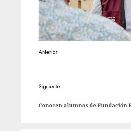
Navegación
Anterior
de
Entrada
anterior:
entradas
Siguiente
Siguiente
Conocen alumnos de Fundación R
entrada: