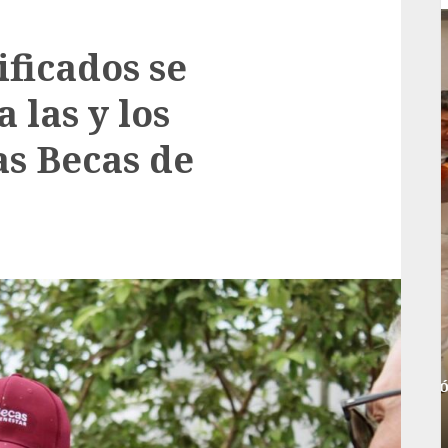
ficados se
 las y los
as Becas de
Local
rá
Reviven la historia de Fortín, con exposición
de la cronista Minerva Salas.
ADMIN
JULIO 31, 2026
0