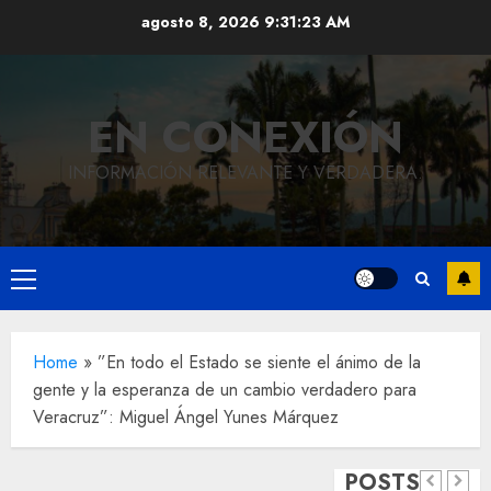
Saltar
agosto 8, 2026
9:31:24 AM
al
contenido
EN CONEXIÓN
INFORMACIÓN RELEVANTE Y VERDADERA.
Local
Menú
Hoy
principal
recordam
el 129
Local
Home
»
”En todo el Estado se siente el ánimo de la
gente y la esperanza de un cambio verdadero para
Reviven
aniversar
Veracruz”: Miguel Ángel Yunes Márquez
la
del
Local
Obra
historia
natalicio
POSTS