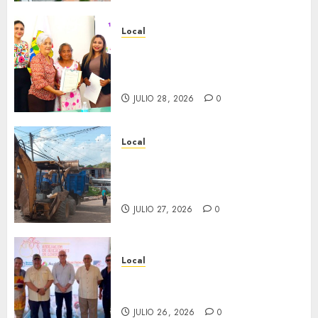
Local
Reciben actas de nacimiento
en ceremonia conmemorativa
del Registro Civil.
JULIO 28, 2026
0
Local
Obra de pavimentación de San
Marcial será mejorada.
Interviene CASF
JULIO 27, 2026
0
Local
Incentivan gastronomía y
convivencia en Fortín
JULIO 26, 2026
0