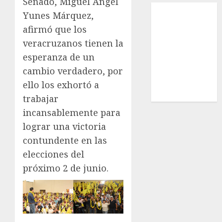
Senado, Miguel Ángel
Local
Yunes Márquez,
Estatal
afirmó que los
Nacional
veracruzanos tienen la
Internacional
esperanza de un
Cultura
cambio verdadero, por
Policiaca
Última Hora
ello los exhortó a
Obituario
trabajar
incansablemente para
lograr una victoria
contundente en las
elecciones del
próximo 2 de junio.