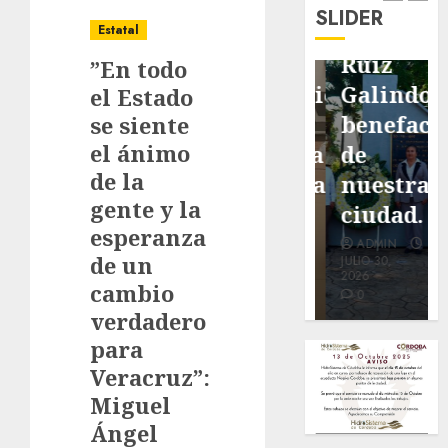
de
de
de Don
SLIDER
pavimentación
Fortín,
Antonio
Estatal
de San
con
Ruiz
”En todo
Marcial
exposición
Galindo,
el Estado
será
de la
benefacto
se siente
el ánimo
mejorada.
cronista
de
de la
Interviene
Minerva
nuestra
gente y la
CASF
Salas.
ciudad.
esperanza
ADMIN
ADMIN
ADMIN
de un
JULIO 27,
JULIO 31,
JULIO 30,
2026
2026
2026
cambio
0
0
0
verdadero
para
Veracruz”:
Miguel
Ángel