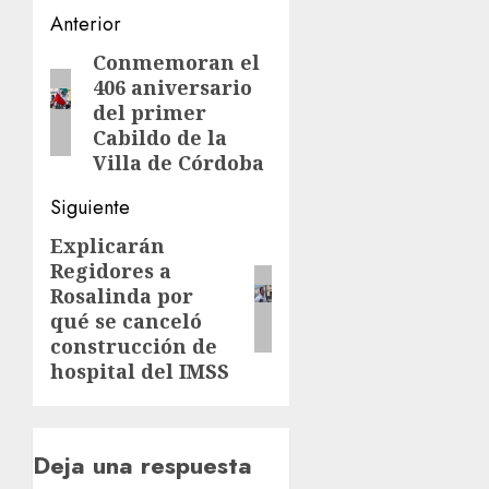
Navegación
Anterior
de
Conmemoran el
Entrada
406 aniversario
anterior:
entradas
del primer
Cabildo de la
Villa de Córdoba
Siguiente
Explicarán
Siguiente
Regidores a
entrada:
Rosalinda por
qué se canceló
construcción de
hospital del IMSS
Deja una respuesta