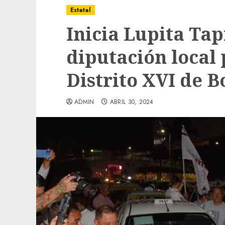
Estatal
Inicia Lupita Ta
diputación local
Distrito XVI de B
ADMIN
ABRIL 30, 2024
Local
Obra de pavimentación de San Marcial se
mejorada. Interviene CASF
ADMIN
JULIO 27, 2026
0