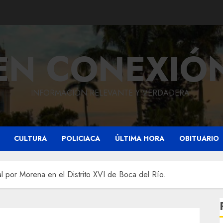
EN CONEXIÓ
INFORMACIÓN RELEVANTE Y VERDADERA.
CULTURA
POLICIACA
ÚLTIMA HORA
OBITUARIO
cal por Morena en el Distrito XVI de Boca del Río.