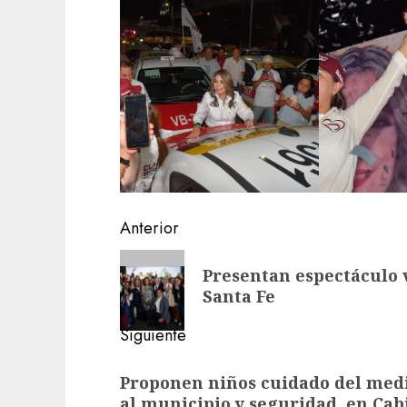
Navegación
Anterior
de
Entrada
Presentan espectáculo v
anterior:
entradas
Santa Fe
Siguiente
Siguiente
Proponen niños cuidado del med
entrada:
al municipio y seguridad, en Cabi