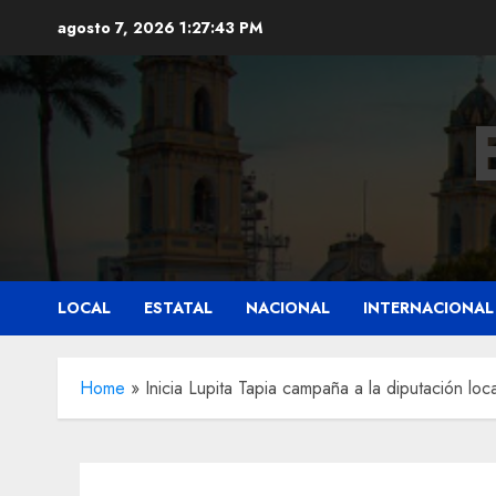
Saltar
agosto 7, 2026
1:27:44 PM
al
contenido
LOCAL
ESTATAL
NACIONAL
INTERNACIONAL
Home
»
Inicia Lupita Tapia campaña a la diputación lo