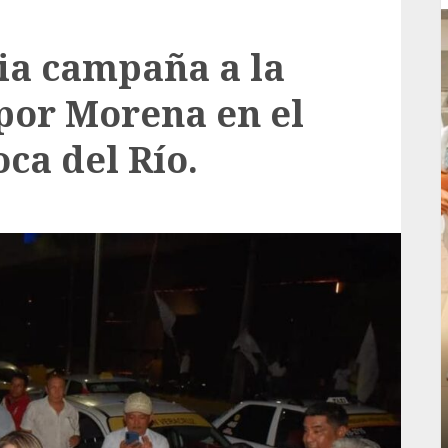
pia campaña a la
 por Morena en el
oca del Río.
Local
rá
Reviven la historia de Fortín, con exposición
de la cronista Minerva Salas.
ADMIN
JULIO 31, 2026
0