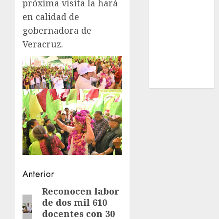
próxima visita la hará
Estatal
en calidad de
Nacional
gobernadora de
Internacional
Veracruz.
Cultura
Policiaca
Última Hora
Obituario
Navegación
Anterior
de
Reconocen labor
Entrada
de dos mil 610
anterior:
entradas
docentes con 30