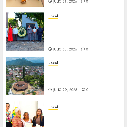
JULIO 31, 2026
0
Local
Hoy recordamos el 129
aniversario del natalicio de
Don Antonio Ruiz Galindo,
benefactor de nuestra ciudad.
JULIO 30, 2026
0
Local
Lista la Exposición “Fortín a
través del tiempo”. Se
inaugura el 31 de julio.
JULIO 29, 2026
0
Local
Reciben actas de nacimiento
en ceremonia conmemorativa
del Registro Civil.