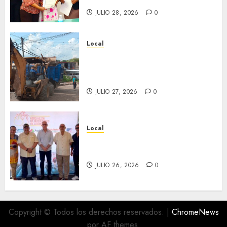
JULIO 28, 2026
0
Local
Obra de pavimentación de San
Marcial será mejorada.
Interviene CASF
JULIO 27, 2026
0
Local
Incentivan gastronomía y
convivencia en Fortín
JULIO 26, 2026
0
Copyright © Todos los derechos reservados.
|
ChromeNews
por AF themes.