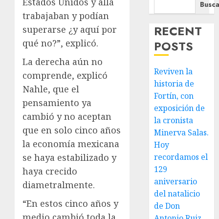
Estados Unidos y allá
Busca
trabajaban y podían
RECENT
superarse ¿y aquí por
qué no?”, explicó.
POSTS
La derecha aún no
Reviven la
comprende, explicó
historia de
Nahle, que el
Fortín, con
pensamiento ya
exposición de
cambió y no aceptan
la cronista
que en solo cinco años
Minerva Salas.
la economía mexicana
Hoy
se haya estabilizado y
recordamos el
129
haya crecido
aniversario
diametralmente.
del natalicio
“En estos cinco años y
de Don
medio cambió toda la
Antonio Ruiz