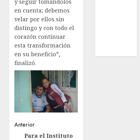
y seguir tomándolos
Estatal
en cuenta; debemos
Nacional
velar por ellos sin
Internacional
distingo y con todo el
Cultura
corazón continuar
Policiaca
Última Hora
esta transformación
Obituario
en su beneficio”,
finalizó.
Navegación
Anterior
de
Para el Instituto
Entrada