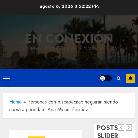
Saltar
agosto 6, 2026
3:52:23 PM
al
contenido
EN CONEXIÓN
INFORMACIÓN RELEVANTE Y VERDADERA.
Local
Hoy
Menú
recordam
principal
el 129
Local
Home
»
Personas con discapacitad seguirán siendo
Reviven
aniversar
nuestra prioridad: Ana Miriam Ferráez
la
del
Local
Obra
historia
natalicio
POSTS
de
de
de Don
SLIDER