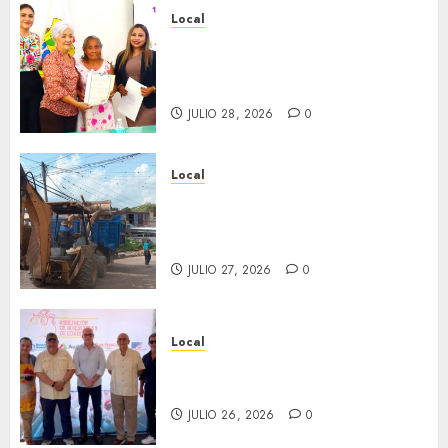
Local
Reciben actas de nacimiento
en ceremonia conmemorativa
del Registro Civil.
JULIO 28, 2026
0
Local
Obra de pavimentación de San
Marcial será mejorada.
Interviene CASF
JULIO 27, 2026
0
Local
Incentivan gastronomía y
convivencia en Fortín
JULIO 26, 2026
0