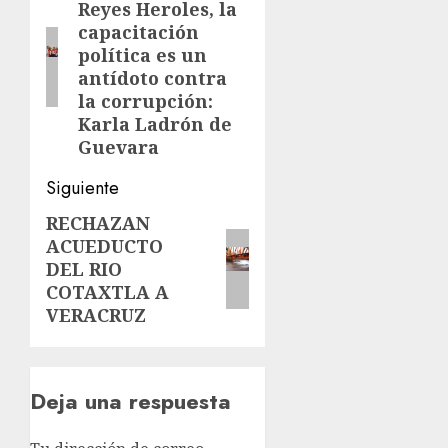
Reyes Heroles, la
anterior:
entradas
capacitación
política es un
antídoto contra
la corrupción:
Karla Ladrón de
Guevara
Siguiente
RECHAZAN
Siguiente
ACUEDUCTO
entrada:
DEL RIO
COTAXTLA A
VERACRUZ
Deja una respuesta