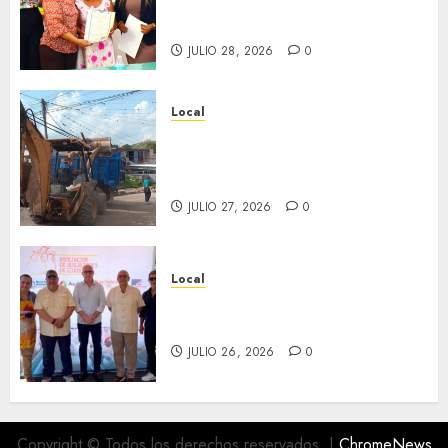
en ceremonia conmemorativa
del Registro Civil.
JULIO 28, 2026
0
Local
Obra de pavimentación de San
Marcial será mejorada.
Interviene CASF
JULIO 27, 2026
0
Local
Incentivan gastronomía y
convivencia en Fortín
JULIO 26, 2026
0
Copyright © Todos los derechos reservados.
|
ChromeNews