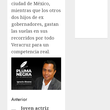
ciudad de México,
Nacional
mientras que los otros
Internacional
Cultura
dos hijos de ex
Policiaca
gobernadores, gastan
Última Hora
las suelas en sus
Obituario
recorridos por todo
Veracruz para un
competencia real.
Navegación
Anterior
de
Joven actriz
Entrada