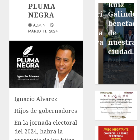
de San
con
Ruiz
PLUMA
Marcial
exposición
Galindo,
NEGRA
será
de la
benefacto
ADMIN
mejorada.
cronista
de
MARZO 11, 2024
Interviene
Minerva
nuestra
CASF
Salas.
ciudad.
ADMIN
ADMIN
ADMIN
JULIO 27,
JULIO 31,
JULIO 30,
2026
2026
2026
0
0
0
Ignacio Alvarez
Hijos de gobernadores
En la jornada electoral
del 2024, habrá la