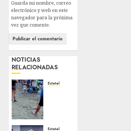
Guarda mi nombre, correo
electrónico y web en este
navegador para la próxima
vez que comente.
NOTICIAS
RELACIONADAS
Estatal
Fallece
adolescente
ahogada
en
Mocambo;
rescatan
a niña
Estatal