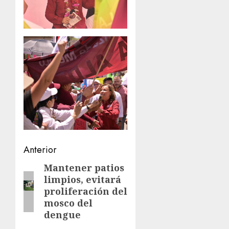
Navegación
Anterior
de
Mantener patios
Entrada
limpios, evitará
anterior:
entradas
proliferación del
mosco del
dengue