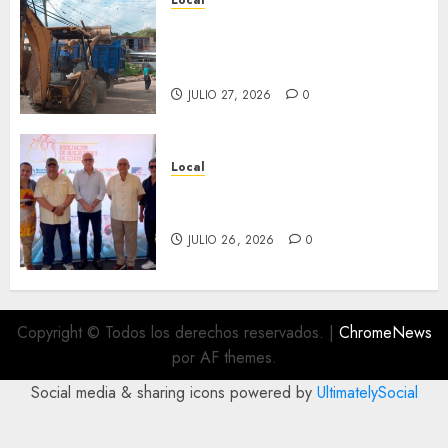
Local
Obra de pavimentación de San
Marcial será mejorada.
Interviene CASF
JULIO 27, 2026
0
Local
Incentivan gastronomía y
convivencia en Fortín
JULIO 26, 2026
0
Copyright © Todos los derechos reservados.
|
ChromeNews
por AF themes.
Social media & sharing icons powered by
UltimatelySocial