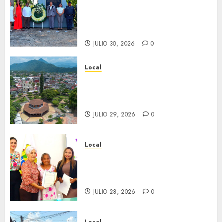
aniversario del natalicio de
Don Antonio Ruiz Galindo,
benefactor de nuestra ciudad.
JULIO 30, 2026
0
Local
Lista la Exposición “Fortín a
través del tiempo”. Se
inaugura el 31 de julio.
JULIO 29, 2026
0
Local
Reciben actas de nacimiento
en ceremonia conmemorativa
del Registro Civil.
JULIO 28, 2026
0