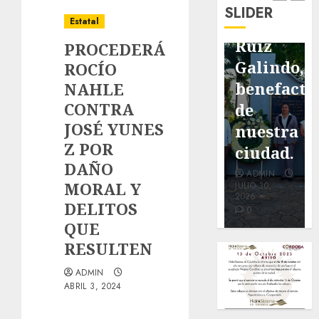
de
de
de Don
SLIDER
pavimentación
Fortín,
Antonio
Estatal
de San
con
Ruiz
PROCEDERÁ
Marcial
exposición
Galindo,
ROCÍO
será
de la
benefacto
NAHLE
CONTRA
mejorada.
cronista
de
JOSÉ YUNES
Interviene
Minerva
nuestra
Z POR
CASF
Salas.
ciudad.
DAÑO
ADMIN
ADMIN
ADMIN
MORAL Y
JULIO 27,
JULIO 31,
JULIO 30,
2026
2026
2026
DELITOS
0
0
0
QUE
RESULTEN
ADMIN
ABRIL 3, 2024