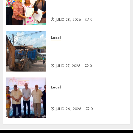
en ceremonia conmemorativa
del Registro Civil.
JULIO 28, 2026
0
Local
Obra de pavimentación de San
Marcial será mejorada.
Interviene CASF
JULIO 27, 2026
0
Local
Incentivan gastronomía y
convivencia en Fortín
JULIO 26, 2026
0