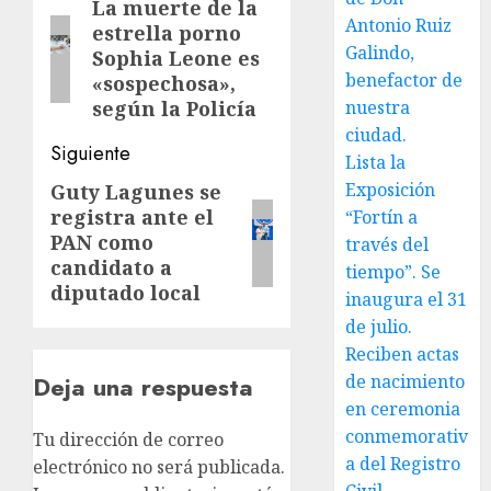
de
La muerte de la
Entrada
Antonio Ruiz
estrella porno
anterior:
entradas
Galindo,
Sophia Leone es
benefactor de
«sospechosa»,
según la Policía
nuestra
ciudad.
Siguiente
Lista la
Exposición
Guty Lagunes se
Siguiente
registra ante el
“Fortín a
entrada:
PAN como
través del
candidato a
tiempo”. Se
diputado local
inaugura el 31
de julio.
Reciben actas
Deja una respuesta
de nacimiento
en ceremonia
conmemorativ
Tu dirección de correo
a del Registro
electrónico no será publicada.