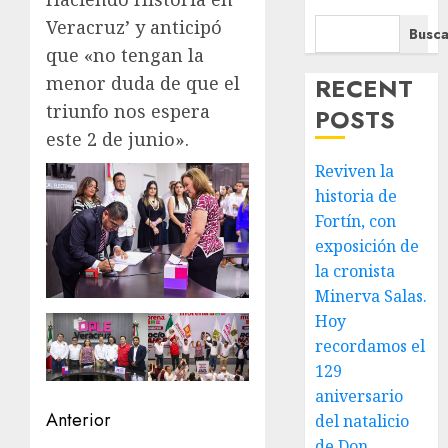
Veracruz’ y anticipó
Busca
que «no tengan la
menor duda de que el
RECENT
triunfo nos espera
POSTS
este 2 de junio».
Reviven la
historia de
Fortín, con
exposición de
la cronista
Minerva Salas.
Hoy
recordamos el
129
aniversario
Navegación
Anterior
del natalicio
de Don