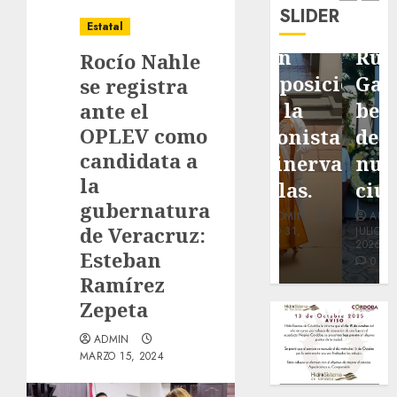
de
de
de Don
SLIDER
pavimentación
Fortín,
Antonio
Estatal
de San
con
Ruiz
Rocío Nahle
Marcial
exposición
Galindo,
se registra
será
de la
benefacto
ante el
OPLEV como
mejorada.
cronista
de
candidata a
Interviene
Minerva
nuestra
la
CASF
Salas.
ciudad.
gubernatura
ADMIN
ADMIN
ADMIN
de Veracruz:
JULIO 27,
JULIO 31,
JULIO 30,
2026
2026
2026
Esteban
0
0
0
Ramírez
Zepeta
ADMIN
MARZO 15, 2024