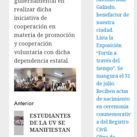
gubernamental en
Galindo,
realizar dicha
benefactor de
iniciativa de
nuestra
cooperación en
ciudad.
materia de promoción
Lista la
y cooperación
Exposición
voluntaria con dicha
“Fortín a
dependencia estatal.
través del
tiempo”. Se
inaugura el 31
de julio.
Reciben actas
de nacimiento
Navegación
Anterior
en ceremonia
de
Entrada
conmemorativ
ESTUDIANTES
a del Registro
DE LA UV SE
anterior:
entradas
Civil.
MANIFIESTAN