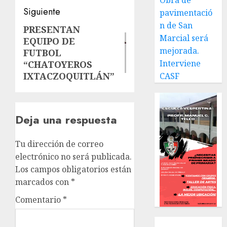
Obra de
Siguiente
pavimentació
n de San
PRESENTAN
Siguiente
Marcial será
EQUIPO DE
entrada:
mejorada.
FUTBOL
Interviene
“CHATOYEROS
IXTACZOQUITLÁN”
CASF
Deja una respuesta
Tu dirección de correo
electrónico no será publicada.
Los campos obligatorios están
marcados con
*
Comentario
*
Local