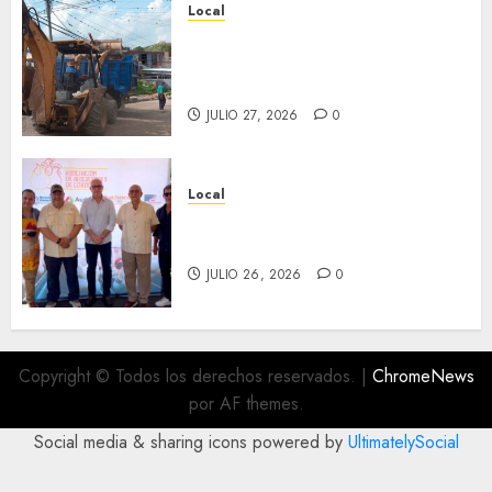
Local
Obra de pavimentación de San
Marcial será mejorada.
Interviene CASF
JULIO 27, 2026
0
Local
Incentivan gastronomía y
convivencia en Fortín
JULIO 26, 2026
0
Copyright © Todos los derechos reservados.
|
ChromeNews
por AF themes.
Social media & sharing icons powered by
UltimatelySocial