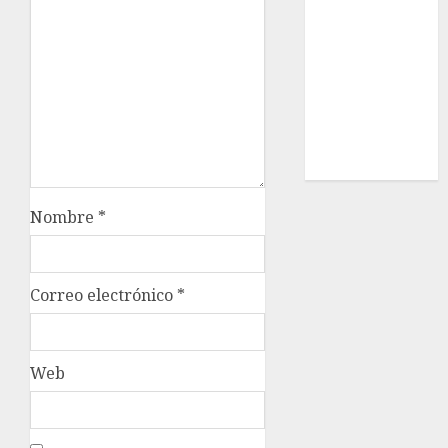
Estatal
Nacional
Internacional
Cultura
Policiaca
Última Hora
Obituario
Nombre
*
Correo electrónico
*
Web