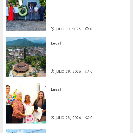
Hoy recordamos el 129
aniversario del natalicio de
Don Antonio Ruiz Galindo,
benefactor de nuestra ciudad.
JULIO 30, 2026
0
Local
Lista la Exposición “Fortín a
través del tiempo”. Se
inaugura el 31 de julio.
JULIO 29, 2026
0
Local
Reciben actas de nacimiento
en ceremonia conmemorativa
del Registro Civil.
JULIO 28, 2026
0