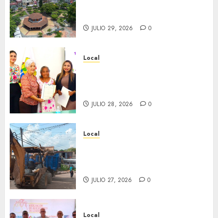
través del tiempo”. Se
inaugura el 31 de julio.
JULIO 29, 2026
0
Local
Reciben actas de nacimiento
en ceremonia conmemorativa
del Registro Civil.
JULIO 28, 2026
0
Local
Obra de pavimentación de San
Marcial será mejorada.
Interviene CASF
JULIO 27, 2026
0
Local