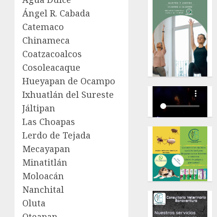
Ángel R. Cabada
Catemaco
Chinameca
Coatzacoalcos
Cosoleacaque
Hueyapan de Ocampo
Ixhuatlán del Sureste
Jáltipan
Las Choapas
Lerdo de Tejada
Mecayapan
Minatitlán
Moloacán
Nanchital
Oluta
Oteapan