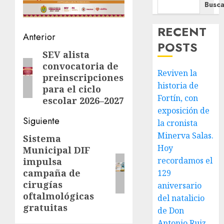
Busca
RECENT
Navegación
Anterior
POSTS
de
SEV alista
Entrada
convocatoria de
anterior:
entradas
Reviven la
preinscripciones
historia de
para el ciclo
Fortín, con
escolar 2026–2027
exposición de
Siguiente
la cronista
Minerva Salas.
Sistema
Siguiente
Hoy
Municipal DIF
entrada:
recordamos el
impulsa
campaña de
129
cirugías
aniversario
oftalmológicas
del natalicio
gratuitas
de Don
Antonio Ruiz