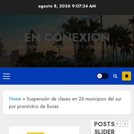
Saltar
agosto 8, 2026
9:07:25 AM
al
contenido
EN CONEXIÓN
INFORMACIÓN RELEVANTE Y VERDADERA.
Local
Hoy
Menú
recordam
principal
el 129
Local
Home
»
Suspensión de clases en 26 municipios del sur
Reviven
aniversar
por pronóstico de lluvias
la
del
Local
Obra
historia
natalicio
POSTS
de
de
de Don
SLIDER