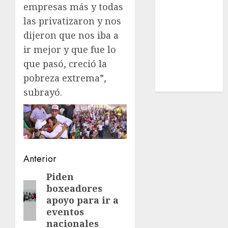
empresas más y todas
Estatal
las privatizaron y nos
Nacional
Internacional
dijeron que nos iba a
Cultura
ir mejor y que fue lo
Policiaca
que pasó, creció la
Última Hora
pobreza extrema”,
Obituario
subrayó.
Navegación
Anterior
de
Piden
Entrada
boxeadores
anterior:
entradas
apoyo para ir a
eventos
nacionales