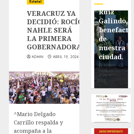
pavimentación
Fortín,
Antonio
Estatal
de San
con
Ruiz
VERACRUZ YA
Marcial
exposición
Galindo,
DECIDIÓ: ROCÍO
será
de la
benefacto
NAHLE SERÁ
LA PRIMERA
mejorada.
cronista
de
GOBERNADORA.
Interviene
Minerva
nuestra
CASF
Salas.
ciudad.
ADMIN
ABRIL 19, 2024
ADMIN
ADMIN
ADMIN
JULIO 27,
JULIO 31,
JULIO 30,
2026
2026
2026
0
0
0
^Mario Delgado
Carrillo respalda y
acompaña a la