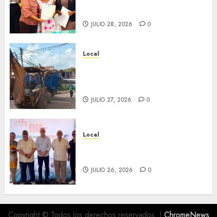
en ceremonia conmemorativa
del Registro Civil.
JULIO 28, 2026
0
Local
Obra de pavimentación de San
Marcial será mejorada.
Interviene CASF
JULIO 27, 2026
0
Local
Incentivan gastronomía y
convivencia en Fortín
JULIO 26, 2026
0
Copyright © Todos los derechos reservados.
|
ChromeNews