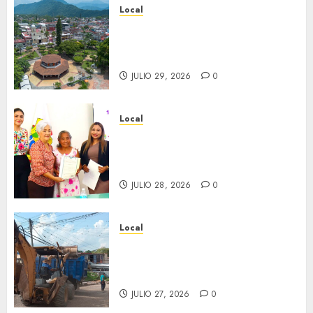
Local
Lista la Exposición “Fortín a
través del tiempo”. Se
inaugura el 31 de julio.
JULIO 29, 2026
0
Local
Reciben actas de nacimiento
en ceremonia conmemorativa
del Registro Civil.
JULIO 28, 2026
0
Local
Obra de pavimentación de San
Marcial será mejorada.
Interviene CASF
JULIO 27, 2026
0