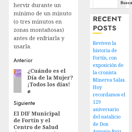
Busca
hervir durante un
mínimo de un minuto
RECENT
(o tres minutos en
POSTS
zonas montañosas)
antes de enfriarla y
Reviven la
usarla.
historia de
Fortín, con
Navegación
Anterior
exposición de
de
¿Cuándo es el
Entrada
la cronista
Día de la Mujer?
anterior:
entradas
Minerva Salas.
¡Todos los días!
Hoy
✊
recordamos el
129
Siguiente
aniversario
El DIF Municipal
Siguiente
del natalicio
de Fortín y el
entrada:
de Don
Centro de Salud
Antonio Ruiz