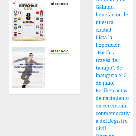
Internacional
Galindo,
¡LOS
benefactor de
ÚLTIMOS
nuestra
BOLETOS
ciudad.
EUROPEOS
Lista la
ESTÁN
LISTOS!
Exposición
⚽
🔥
Internacional
“Fortín a
A la
través del
MARZO 31,
final
tiempo”. Se
2026
Donovan
0
inaugura el 31
Carrillo
de julio.
en
Reciben actas
Juegos
de nacimiento
Olímpicos
de
en ceremonia
Invierno
conmemorativ
2026
a del Registro
Civil.
FEBRERO