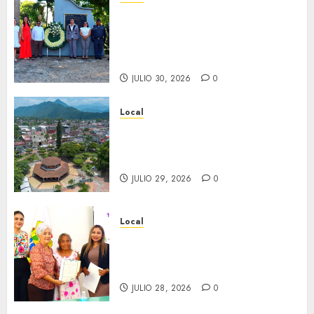
Hoy recordamos el 129
aniversario del natalicio de
Don Antonio Ruiz Galindo,
benefactor de nuestra ciudad.
JULIO 30, 2026
0
Local
Lista la Exposición “Fortín a
través del tiempo”. Se
inaugura el 31 de julio.
JULIO 29, 2026
0
Local
Reciben actas de nacimiento
en ceremonia conmemorativa
del Registro Civil.
JULIO 28, 2026
0