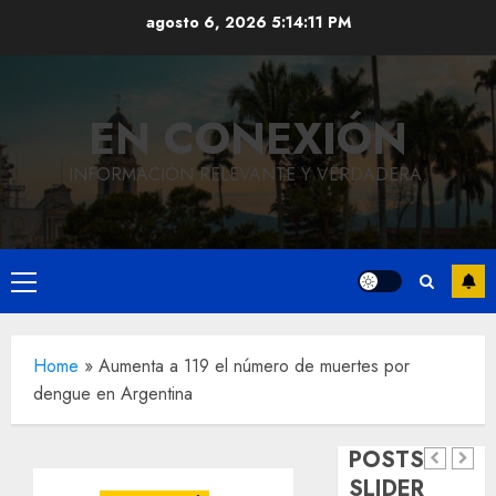
Saltar
agosto 6, 2026
5:14:12 PM
al
contenido
EN CONEXIÓN
INFORMACIÓN RELEVANTE Y VERDADERA.
Local
Hoy
Menú
recordam
principal
el 129
Local
Home
»
Aumenta a 119 el número de muertes por
Reviven
aniversar
dengue en Argentina
la
del
Local
Obra
historia
natalicio
POSTS
de
de
de Don
SLIDER