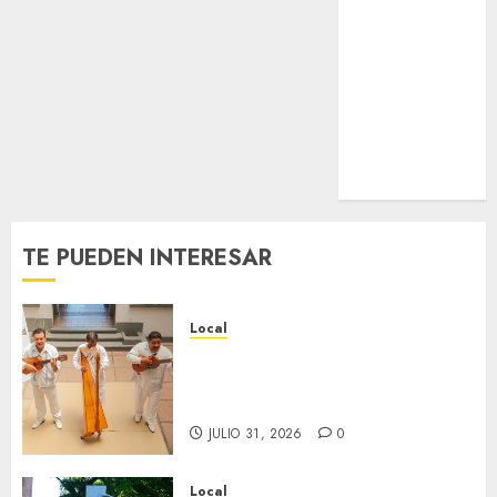
Estatal
Nacional
Internacional
Cultura
Policiaca
Última Hora
Obituario
TE PUEDEN INTERESAR
Local
Reviven la historia de Fortín,
con exposición de la cronista
Minerva Salas.
JULIO 31, 2026
0
Local