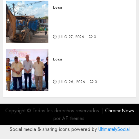
Local
Obra de pavimentación de San
Marcial será mejorada.
Interviene CASF
JULIO 27, 2026
0
Local
Incentivan gastronomía y
convivencia en Fortín
JULIO 26, 2026
0
Copyright © Todos los derechos reservados.
|
ChromeNews
por AF themes.
Social media & sharing icons powered by
UltimatelySocial