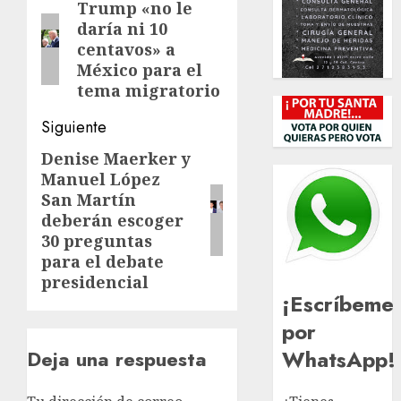
de
Trump «no le
Entrada
daría ni 10
anterior:
entradas
centavos» a
México para el
tema migratorio
Siguiente
Denise Maerker y
Siguiente
Manuel López
entrada:
San Martín
deberán escoger
30 preguntas
para el debate
presidencial
¡Escríbeme
por
WhatsApp!
Deja una respuesta