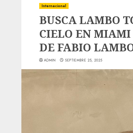
Internacional
BUSCA LAMBO T
CIELO EN MIAMI
DE FABIO LAMB
ADMIN
SEPTIEMBRE 25, 2025
Local
Obra de pavimentación de San Marcial se
mejorada. Interviene CASF
ADMIN
JULIO 27, 2026
0