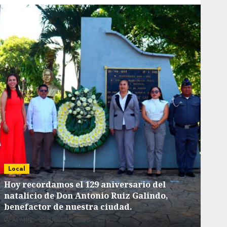
Local
Loca
Hoy recordamos el 129 aniversario del
natalicio de Don Antonio Ruiz Galindo,
List
benefactor de nuestra ciudad.
tiem
ADMIN
JULIO 30, 2026
0
AD