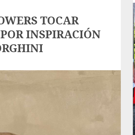
OWERS TOCAR
 POR INSPIRACIÓN
ORGHINI
Local
rá
Reviven la historia de Fortín, con exposición
de la cronista Minerva Salas.
ADMIN
JULIO 31, 2026
0