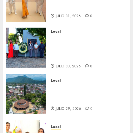
con exposición de la cronista
Minerva Salas.
JULIO 31, 2026
0
Local
Hoy recordamos el 129
aniversario del natalicio de
Don Antonio Ruiz Galindo,
benefactor de nuestra ciudad.
JULIO 30, 2026
0
Local
Lista la Exposición “Fortín a
través del tiempo”. Se
inaugura el 31 de julio.
JULIO 29, 2026
0
Local