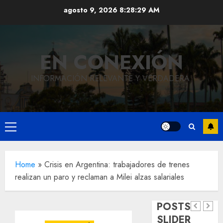
Saltar
agosto 9, 2026
8:28:30 AM
al
contenido
EN CONEXIÓN
INFORMACIÓN RELEVANTE Y VERDADERA.
Local
Hoy
Menú
recordam
principal
el 129
Local
Home
»
Crisis en Argentina: trabajadores de trenes
Reviven
aniversar
realizan un paro y reclaman a Milei alzas salariales
la
del
Local
Obra
historia
natalicio
POSTS
de
de
de Don
SLIDER