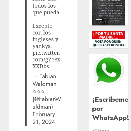
todos los
que pueda
Excepto
con los
ingleses y
yankys.
pic.twitter.
com/gZe8x
XXDbs
— Fabian
Waldman
⭐️⭐️⭐️
¡Escríbeme
(@FabianW
aldman)
por
February
WhatsApp!
21, 2024