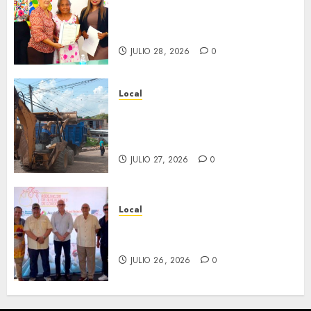
Reciben actas de nacimiento
en ceremonia conmemorativa
del Registro Civil.
JULIO 28, 2026
0
Local
Obra de pavimentación de San
Marcial será mejorada.
Interviene CASF
JULIO 27, 2026
0
Local
Incentivan gastronomía y
convivencia en Fortín
JULIO 26, 2026
0