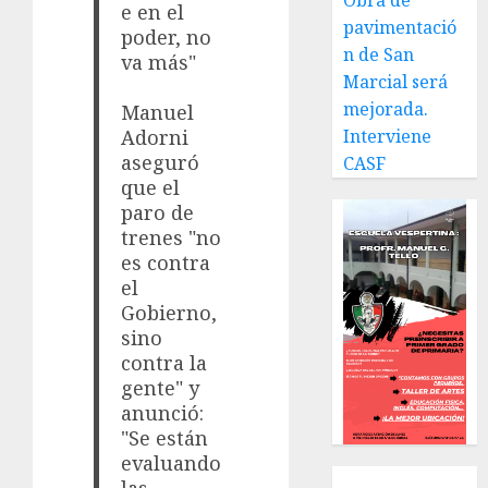
Obra de
e en el
pavimentació
poder, no
n de San
va más"
Marcial será
mejorada.
Manuel
Adorni
Interviene
aseguró
CASF
que el
paro de
trenes "no
es contra
el
Gobierno,
sino
contra la
gente" y
anunció:
"Se están
evaluando
Local