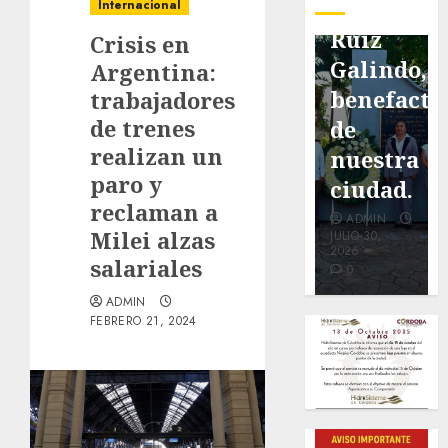
pavimentación
Fortín,
Antonio
Internacional
de San
con
Ruiz
Crisis en
Marcial
exposición
Galindo,
Argentina:
será
de la
benefacto
trabajadores
de trenes
mejorada.
cronista
de
realizan un
Interviene
Minerva
nuestra
paro y
CASF
Salas.
ciudad.
reclaman a
ADMIN
ADMIN
ADMIN
Milei alzas
JULIO 27,
JULIO 31,
JULIO 30,
2026
2026
2026
salariales
0
0
0
ADMIN
FEBRERO 21, 2024