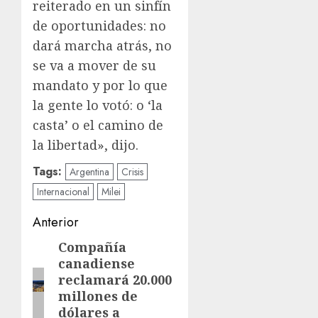
reiterado en un sinfín
de oportunidades: no
dará marcha atrás, no
se va a mover de su
mandato y por lo que
la gente lo votó: o ‘la
casta’ o el camino de
la libertad», dijo.
Tags:
Argentina
Crisis
Internacional
Milei
Navegación
Anterior
de
Compañía
Entrada
canadiense
anterior:
entradas
reclamará 20.000
millones de
dólares a