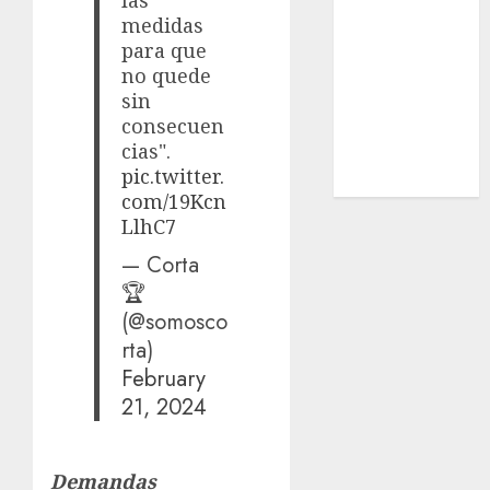
las
Estatal
medidas
Nacional
para que
Internacional
no quede
sin
Cultura
consecuen
Policiaca
cias".
Última Hora
pic.twitter.
Obituario
com/19Kcn
LlhC7
— Corta
🏆
(@somosco
rta)
February
21, 2024
Demandas