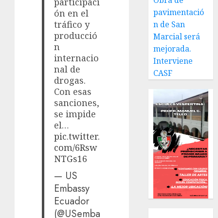
Obra de
participaci
pavimentació
ón en el
tráfico y
n de San
producció
Marcial será
n
mejorada.
internacio
Interviene
nal de
CASF
drogas.
Con esas
sanciones,
se impide
el…
pic.twitter.
com/6Rsw
NTGs16
— US
Embassy
Ecuador
(@USemba
Local