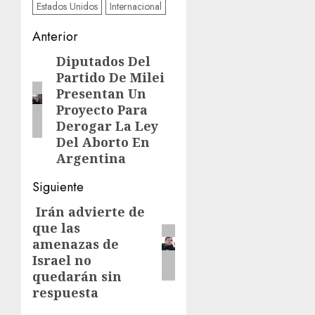
Estados Unidos
Internacional
Navegación
Anterior
de
Diputados Del
Entrada
Partido De Milei
anterior:
entradas
Presentan Un
Proyecto Para
Derogar La Ley
Del Aborto En
Argentina
Siguiente
Irán advierte de
Siguiente
que las
entrada:
amenazas de
Israel no
quedarán sin
respuesta