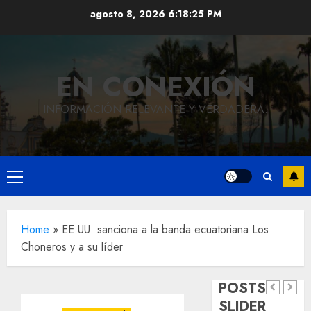
Saltar
agosto 8, 2026
6:18:26 PM
al
contenido
EN CONEXIÓN
INFORMACIÓN RELEVANTE Y VERDADERA.
Local
Hoy
Menú
recordam
principal
el 129
Local
Home
»
EE.UU. sanciona a la banda ecuatoriana Los
Reviven
aniversar
Choneros y a su líder
la
del
Local
Obra
historia
natalicio
POSTS
de
de
de Don
SLIDER