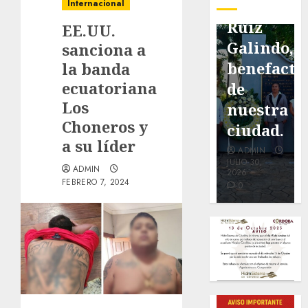
pavimentación
Fortín,
Antonio
Internacional
de San
con
Ruiz
EE.UU.
Marcial
exposición
Galindo,
sanciona a
será
de la
benefacto
la banda
ecuatoriana
mejorada.
cronista
de
Los
Interviene
Minerva
nuestra
Choneros y
CASF
Salas.
ciudad.
a su líder
ADMIN
ADMIN
ADMIN
JULIO 27,
JULIO 31,
JULIO 30,
ADMIN
2026
2026
2026
FEBRERO 7, 2024
0
0
0