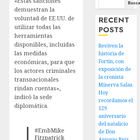
«Estas sanciones
Busca
demuestran la
RECENT
voluntad de EE.UU. de
utilizar todas las
POSTS
herramientas
disponibles, incluidas
Reviven la
las medidas
historia de
Fortín, con
económicas, para que
exposición de
los actores criminales
la cronista
transnacionales
Minerva Salas.
rindan cuentas»,
Hoy
indicó la sede
recordamos el
diplomática.
129
aniversario
del natalicio
#EmbMike
de Don
Fitzpatrick
Antonio Ruiz