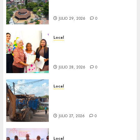
través del tiempo”. Se
inaugura el 31 de julio.
JULIO 29, 2026
0
Local
Reciben actas de nacimiento
en ceremonia conmemorativa
del Registro Civil.
JULIO 28, 2026
0
Local
Obra de pavimentación de San
Marcial será mejorada.
Interviene CASF
JULIO 27, 2026
0
Local