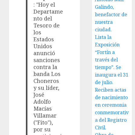
: "Hoy el
Galindo,
Departame
benefactor de
nto del
nuestra
Tesoro de
ciudad.
los
Lista la
Estados
Exposición
Unidos
“Fortín a
anunció
través del
sanciones
contra la
tiempo”. Se
banda Los
inaugura el 31
Choneros
de julio.
y su líder,
Reciben actas
José
de nacimiento
Adolfo
en ceremonia
Macías
conmemorativ
Villamar
a del Registro
("Fito"),
Civil.
por su