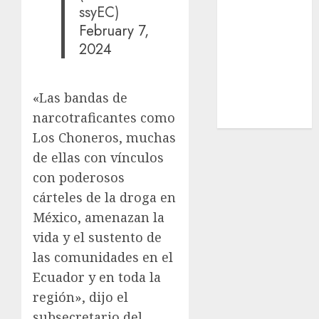
ssyEC)
Estatal
February 7,
Nacional
2024
Internacional
Cultura
Policiaca
«Las bandas de
Última Hora
narcotraficantes como
Obituario
Los Choneros, muchas
de ellas con vínculos
con poderosos
cárteles de la droga en
México, amenazan la
vida y el sustento de
las comunidades en el
Ecuador y en toda la
región», dijo el
subsecretario del