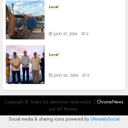
Local
Obra de pavimentación de San
Marcial será mejorada.
Interviene CASF
JULIO 27, 2026
0
Local
Incentivan gastronomía y
convivencia en Fortín
JULIO 26, 2026
0
Copyright © Todos los derechos reservados.
|
ChromeNews
por AF themes.
Social media & sharing icons powered by
UltimatelySocial