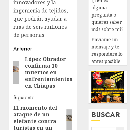
¿Tienes
innovadores y la
alguna
ingeniería de tejidos,
pregunta o
que podrán ayudar a
quieres saber
más de seis millones
más sobre mí?
de personas.
Envíame un
mensaje y te
Navegación
Anterior
responderé lo
de
López Obrador
Entrada
antes posible.
confirma 10
anterior:
entradas
muertos en
enfrentamientos
en Chiapas
Siguiente
El momento del
Siguiente
BUSCAR
ataque de un
entrada:
elefante contra
turistas en un