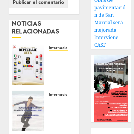
Obra de
pavimentació
n de San
Marcial será
NOTICIAS
mejorada.
RELACIONADAS
Interviene
CASF
Internacional
¡LOS
ÚLTIMOS
BOLETOS
EUROPEOS
ESTÁN
LISTOS!
⚽
🔥
Internacional
A la
MARZO 31,
final
2026
Donovan
0
Carrillo
en
Local