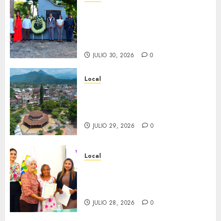
Hoy recordamos el 129
aniversario del natalicio de
Don Antonio Ruiz Galindo,
benefactor de nuestra ciudad.
JULIO 30, 2026
0
Local
Lista la Exposición “Fortín a
través del tiempo”. Se
inaugura el 31 de julio.
JULIO 29, 2026
0
Local
Reciben actas de nacimiento
en ceremonia conmemorativa
del Registro Civil.
JULIO 28, 2026
0