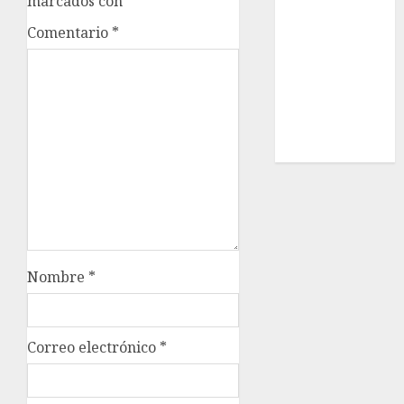
marcados con
*
Estatal
Comentario
*
Nacional
Internacional
Cultura
Policiaca
Última Hora
Obituario
Nombre
*
Correo electrónico
*