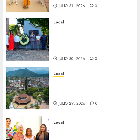
JULIO 31, 2026
0
Local
Hoy recordamos el 129
aniversario del natalicio de
Don Antonio Ruiz Galindo,
benefactor de nuestra ciudad.
JULIO 30, 2026
0
Local
Lista la Exposición “Fortín a
través del tiempo”. Se
inaugura el 31 de julio.
JULIO 29, 2026
0
Local
Reciben actas de nacimiento
en ceremonia conmemorativa