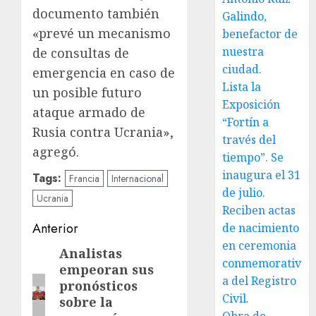
documento también
Galindo,
«prevé un mecanismo
benefactor de
nuestra
de consultas de
ciudad.
emergencia en caso de
Lista la
un posible futuro
Exposición
ataque armado de
“Fortín a
Rusia contra Ucrania»,
través del
agregó.
tiempo”. Se
inaugura el 31
Tags:
Francia
Internacional
de julio.
Ucrania
Reciben actas
Navegación
Anterior
de nacimiento
en ceremonia
de
Analistas
Entrada
conmemorativ
empeoran sus
anterior:
entradas
a del Registro
pronósticos
Civil.
sobre la