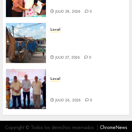
del Registro Civil.
JULIO 28, 2026
0
Local
Obra de pavimentación de San
Marcial será mejorada.
Interviene CASF
JULIO 27, 2026
0
Local
Incentivan gastronomía y
convivencia en Fortín
JULIO 26, 2026
0
Copyright © Todos los derechos reservados.
|
ChromeNews