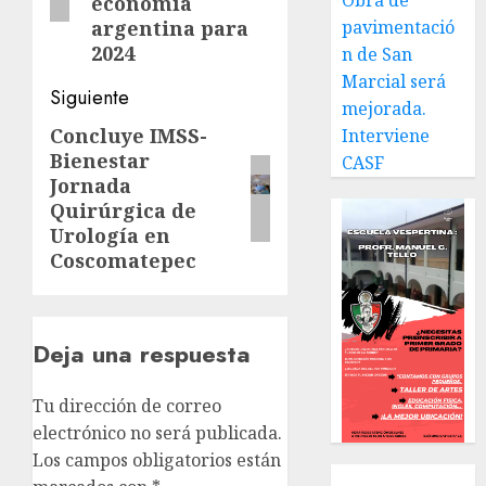
Obra de
economía
argentina para
pavimentació
2024
n de San
Marcial será
Siguiente
mejorada.
Concluye IMSS-
Siguiente
Interviene
Bienestar
CASF
entrada:
Jornada
Quirúrgica de
Urología en
Coscomatepec
Deja una respuesta
Tu dirección de correo
electrónico no será publicada.
Los campos obligatorios están
Local