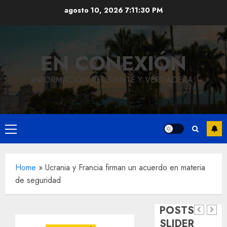
Saltar
agosto 10, 2026
7:11:30 PM
al
contenido
EN CONEXIÓN
INFORMACIÓN RELEVANTE Y VERDADERA.
Local
Hoy
Menú
recordam
principal
el 129
Local
Home
»
Ucrania y Francia firman un acuerdo en materia
Reviven
aniversar
de seguridad
la
del
Local
Obra
historia
natalicio
POSTS
de
de
de Don
SLIDER