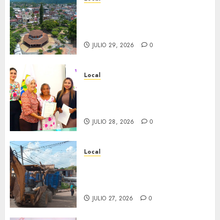
Lista la Exposición “Fortín a
través del tiempo”. Se
inaugura el 31 de julio.
JULIO 29, 2026
0
Local
Reciben actas de nacimiento
en ceremonia conmemorativa
del Registro Civil.
JULIO 28, 2026
0
Local
Obra de pavimentación de San
Marcial será mejorada.
Interviene CASF
JULIO 27, 2026
0