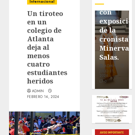
pavimentación
Fortín,
Antonio
Internacional
de San
con
Ruiz
Un tiroteo
Marcial
exposición
Galindo,
en un
será
de la
benefacto
colegio de
Atlanta
mejorada.
cronista
de
deja al
Interviene
Minerva
nuestra
menos
CASF
Salas.
ciudad.
cuatro
ADMIN
ADMIN
ADMIN
estudiantes
JULIO 27,
JULIO 31,
JULIO 30,
2026
2026
2026
heridos
0
0
0
ADMIN
FEBRERO 14, 2024