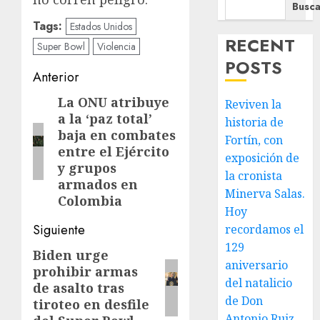
Busca
Tags:
Estados Unidos
RECENT
Super Bowl
Violencia
POSTS
Navegación
Anterior
de
La ONU atribuye
Entrada
Reviven la
a la ‘paz total’
anterior:
historia de
entradas
baja en combates
Fortín, con
entre el Ejército
exposición de
y grupos
la cronista
armados en
Minerva Salas.
Colombia
Hoy
Siguiente
recordamos el
129
Biden urge
Siguiente
aniversario
prohibir armas
entrada:
del natalicio
de asalto tras
de Don
tiroteo en desfile
Antonio Ruiz