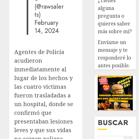
¿Tienes
(@rawsaler
alguna
ts)
pregunta o
February
quieres saber
14, 2024
más sobre mí?
Envíame un
mensaje y te
Agentes de Policía
responderé lo
acudieron
antes posible.
inmediatamente al
lugar de los hechos y
las cuatro víctimas
fueron trasladadas a
un hospital, donde se
confirmó que
BUSCAR
presentaban lesiones
leves y que sus vidas
no corren peligro.