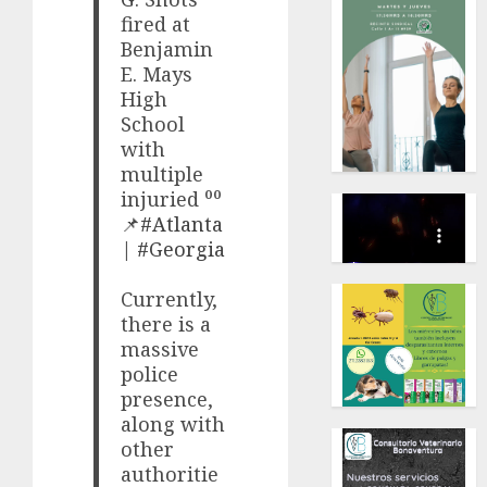
fired at
Benjamin
E. Mays
High
School
with
multiple
injuried ⁰⁰
📌
#Atlanta
|
#Georgia
Currently,
there is a
massive
police
presence,
along with
other
authoritie