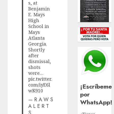
s, at
Benjamin
E. Mays
High
School in
Mays
Atlanta
Georgia.
Shortly
after
dismissal,
shots
were…
pic.twitter.
com/iyE6l
¡Escríbeme
wK910
por
— R A W S
WhatsApp!
A L E R T
S