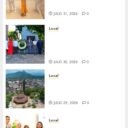
Minerva Salas.
JULIO 31, 2026
0
Local
Hoy recordamos el 129
aniversario del natalicio de
Don Antonio Ruiz Galindo,
benefactor de nuestra ciudad.
JULIO 30, 2026
0
Local
Lista la Exposición “Fortín a
través del tiempo”. Se
inaugura el 31 de julio.
JULIO 29, 2026
0
Local
Reciben actas de nacimiento