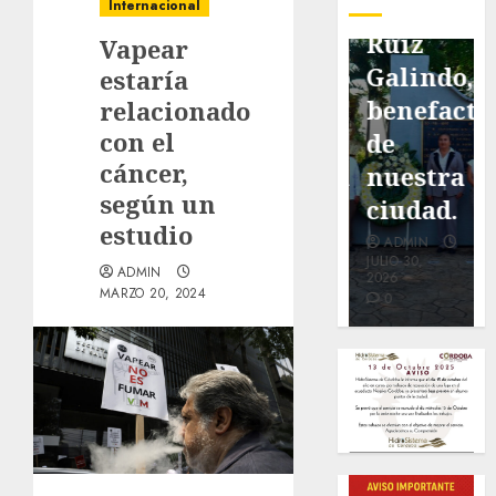
pavimentación
Fortín,
Antonio
Internacional
de San
con
Ruiz
Vapear
Marcial
exposición
Galindo,
estaría
será
de la
benefacto
relacionado
con el
mejorada.
cronista
de
cáncer,
Interviene
Minerva
nuestra
según un
CASF
Salas.
ciudad.
estudio
ADMIN
ADMIN
ADMIN
JULIO 27,
JULIO 31,
JULIO 30,
ADMIN
2026
2026
2026
MARZO 20, 2024
0
0
0