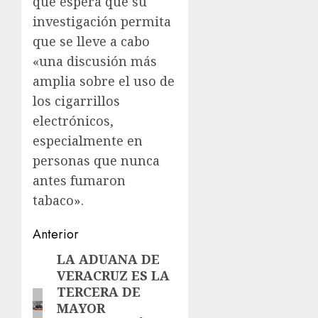
que espera que su
investigación permita
que se lleve a cabo
«una discusión más
amplia sobre el uso de
los cigarrillos
electrónicos,
especialmente en
personas que nunca
antes fumaron
tabaco».
Navegación
Anterior
de
LA ADUANA DE
Entrada
VERACRUZ ES LA
anterior:
entradas
TERCERA DE
MAYOR