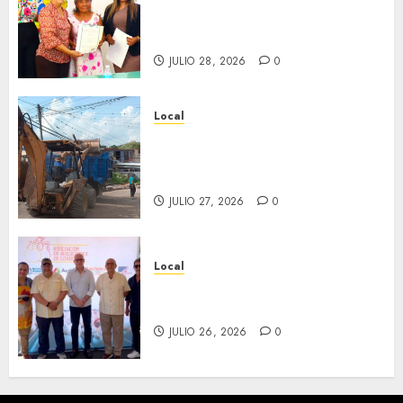
en ceremonia conmemorativa
del Registro Civil.
JULIO 28, 2026
0
Local
Obra de pavimentación de San
Marcial será mejorada.
Interviene CASF
JULIO 27, 2026
0
Local
Incentivan gastronomía y
convivencia en Fortín
JULIO 26, 2026
0