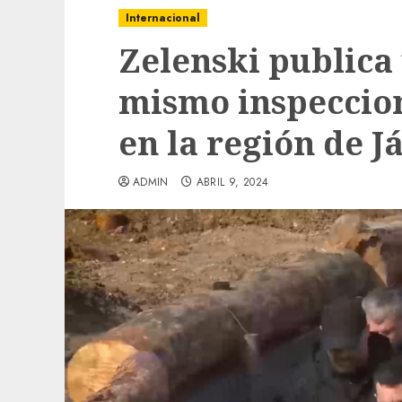
Internacional
Zelenski publica 
mismo inspeccio
en la región de J
ADMIN
ABRIL 9, 2024
Local
Obra de pavimentación de San Marcial se
mejorada. Interviene CASF
ADMIN
JULIO 27, 2026
0