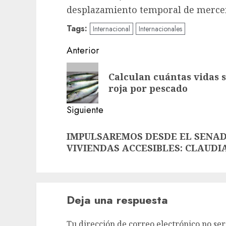
desplazamiento temporal de mercen
Tags:
Internacional
Internacionales
Navegación
Anterior
de
Entrada
Calculan cuántas vidas s
anterior:
entradas
roja por pescado
Siguiente
Siguiente
IMPULSAREMOS DESDE EL SENAD
entrada:
VIVIENDAS ACCESIBLES: CLAUDI
Deja una respuesta
Tu dirección de correo electrónico no ser