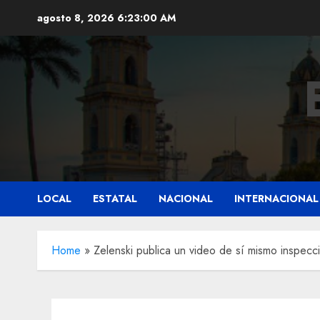
Saltar
agosto 8, 2026
6:23:01 AM
al
contenido
LOCAL
ESTATAL
NACIONAL
INTERNACIONAL
Home
»
Zelenski publica un video de sí mismo inspecci