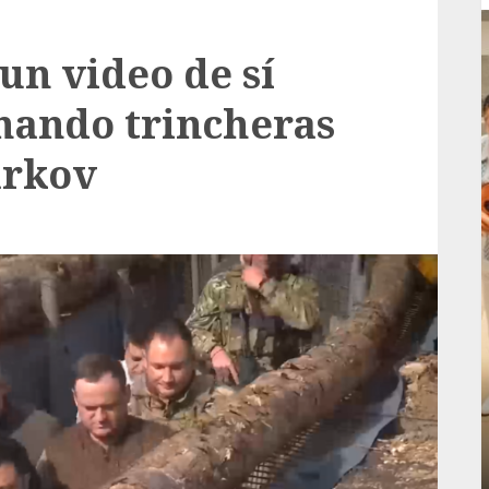
un video de sí
nando trincheras
árkov
Local
rá
Reviven la historia de Fortín, con exposición
de la cronista Minerva Salas.
ADMIN
JULIO 31, 2026
0