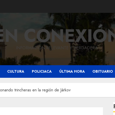
EN CONEXIÓ
INFORMACIÓN RELEVANTE Y VERDADERA.
CULTURA
POLICIACA
ÚLTIMA HORA
OBITUARIO
onando trincheras en la región de Járkov