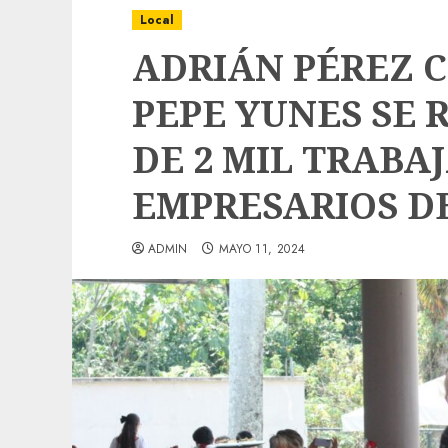
Local
ADRIÁN PÉREZ 
PEPE YUNES SE
DE 2 MIL TRABA
EMPRESARIOS DE
ADMIN
MAYO 11, 2024
Local
Obra de pavimentación de San Marcial se
mejorada. Interviene CASF
ADMIN
JULIO 27, 2026
0