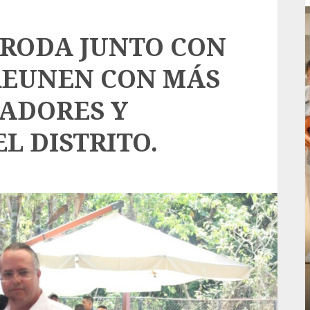
CRODA JUNTO CON
 REUNEN CON MÁS
JADORES Y
L DISTRITO.
Local
rá
Reviven la historia de Fortín, con exposición
de la cronista Minerva Salas.
ADMIN
JULIO 31, 2026
0