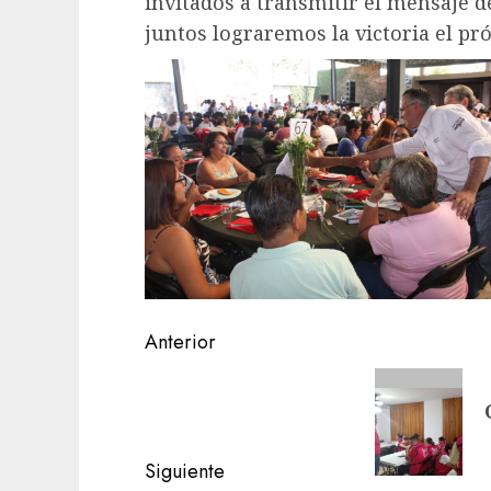
invitados a transmitir el mensaje d
juntos lograremos la victoria el pr
Navegación
Anterior
de
Entrada
anterior:
entradas
Siguiente