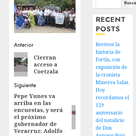
Busca
RECENT
POSTS
Navegación
Anterior
Reviven la
historia de
de
Entrada
Cierran
Fortín, con
acceso a
anterior:
entradas
exposición de
Coetzala
la cronista
Minerva Salas.
Siguiente
Hoy
Pepe Yunes va
Siguiente
recordamos el
arriba en las
entrada:
129
encuestas, y será
aniversario
el próximo
del natalicio
gobernador de
de Don
Veracruz: Adolfo
Antonio Ruiz