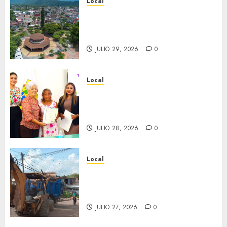
Local
Lista la Exposición “Fortín a
través del tiempo”. Se
inaugura el 31 de julio.
JULIO 29, 2026
0
Local
Reciben actas de nacimiento
en ceremonia conmemorativa
del Registro Civil.
JULIO 28, 2026
0
Local
Obra de pavimentación de San
Marcial será mejorada.
Interviene CASF
JULIO 27, 2026
0