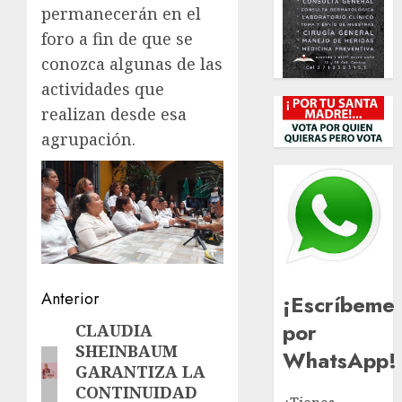
permanecerán en el
foro a fin de que se
conozca algunas de las
actividades que
realizan desde esa
agrupación.
Navegación
Anterior
¡Escríbeme
de
por
CLAUDIA
Entrada
SHEINBAUM
WhatsApp!
anterior:
entradas
GARANTIZA LA
CONTINUIDAD