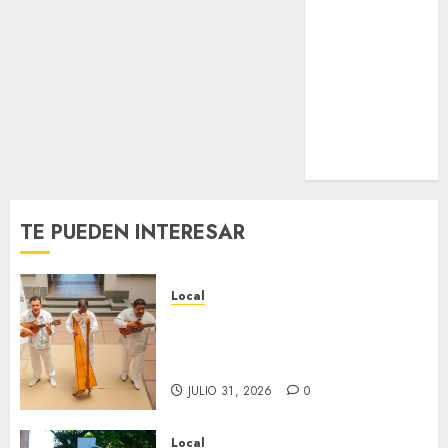
Estatal
Nacional
Internacional
Cultura
Policiaca
Última Hora
Obituario
TE PUEDEN INTERESAR
Local
Reviven la historia de Fortín,
con exposición de la cronista
Minerva Salas.
JULIO 31, 2026
0
Local