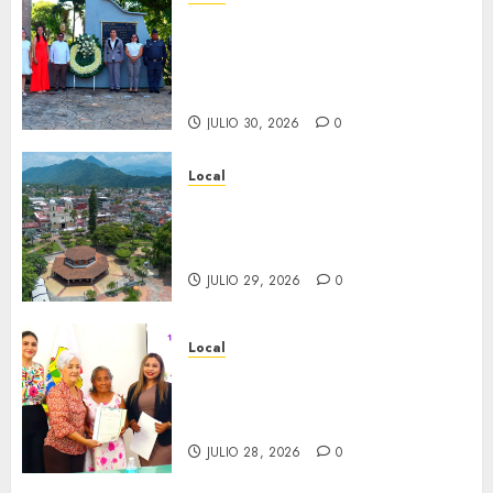
Hoy recordamos el 129
aniversario del natalicio de
Don Antonio Ruiz Galindo,
benefactor de nuestra ciudad.
JULIO 30, 2026
0
Local
Lista la Exposición “Fortín a
través del tiempo”. Se
inaugura el 31 de julio.
JULIO 29, 2026
0
Local
Reciben actas de nacimiento
en ceremonia conmemorativa
del Registro Civil.
JULIO 28, 2026
0