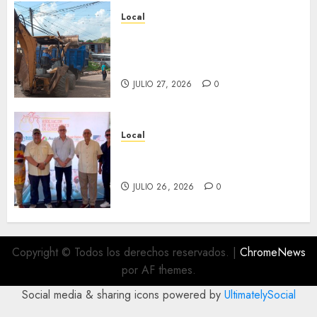
Local
Obra de pavimentación de San
Marcial será mejorada.
Interviene CASF
JULIO 27, 2026
0
Local
Incentivan gastronomía y
convivencia en Fortín
JULIO 26, 2026
0
Copyright © Todos los derechos reservados.
|
ChromeNews
por AF themes.
Social media & sharing icons powered by
UltimatelySocial