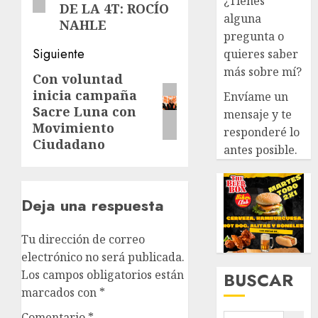
¿Tienes
DE LA 4T: ROCÍO
alguna
NAHLE
pregunta o
Siguiente
quieres saber
más sobre mí?
Con voluntad
Siguiente
inicia campaña
Envíame un
entrada:
Sacre Luna con
mensaje y te
Movimiento
responderé lo
Ciudadano
antes posible.
Deja una respuesta
Tu dirección de correo
electrónico no será publicada.
Los campos obligatorios están
BUSCAR
marcados con
*
Comentario
*