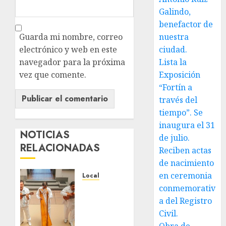
Galindo,
benefactor de
Guarda mi nombre, correo
nuestra
electrónico y web en este
ciudad.
navegador para la próxima
Lista la
vez que comente.
Exposición
“Fortín a
través del
tiempo”. Se
inaugura el 31
NOTICIAS
de julio.
RELACIONADAS
Reciben actas
de nacimiento
en ceremonia
Local
Reviven
conmemorativ
la
a del Registro
historia
Civil.
de