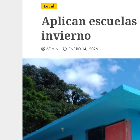
Local
Aplican escuelas
invierno
ADMIN
ENERO 14, 2026
Local
Obra de pavimentación de San Marcial se
mejorada. Interviene CASF
ADMIN
JULIO 27, 2026
0