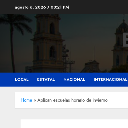
Saltar
agosto 6, 2026
7:03:23 PM
al
contenido
LOCAL
ESTATAL
NACIONAL
INTERNACIONAL
Home
»
Aplican escuelas horario de invierno