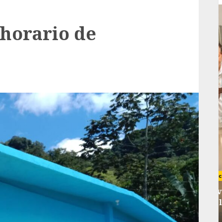
 horario de
Local
rá
Reviven la historia de Fortín, con exposición
de la cronista Minerva Salas.
ADMIN
JULIO 31, 2026
0