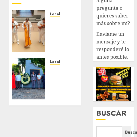
alguna
pregunta o
Local
quieres saber
Reviven
más sobre mí?
la
Envíame un
historia
mensaje y te
de
Fortín,
responderé lo
con
antes posible.
exposición
Local
de la
Hoy
cronista
recordamos
Minerva
el 129
Salas.
aniversario
del
JULIO 31,
natalicio
2026
de Don
BUSCAR
0
Antonio
Ruiz
Galindo,
Busca
benefactor