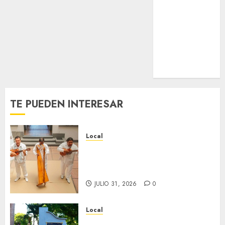
Nacional
Internacional
Cultura
Policiaca
Última Hora
Obituario
TE PUEDEN INTERESAR
Local
Reviven la historia de Fortín,
con exposición de la cronista
Minerva Salas.
JULIO 31, 2026
0
Local
Hoy recordamos el 129