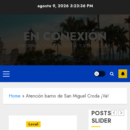
Saltar
agosto 9, 2026
3:23:37 PM
al
contenido
EN CONEXIÓN
INFORMACIÓN RELEVANTE Y VERDADERA.
Local
Hoy
recordam
Menú
el 129
Local
principal
Reviven
aniversar
Home
»
Atención barrio de San Miguel Croda ¡Va!
la
del
Local
Obra
historia
natalicio
POSTS
de
de
de Don
SLIDER
pavimentación
Fortín,
Antonio
Local