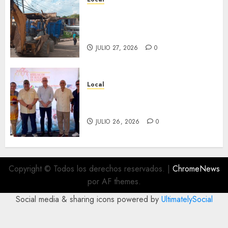
Obra de pavimentación de San
Marcial será mejorada.
Interviene CASF
JULIO 27, 2026
0
Local
Incentivan gastronomía y
convivencia en Fortín
JULIO 26, 2026
0
Copyright © Todos los derechos reservados.
|
ChromeNews
por AF themes.
Social media & sharing icons powered by
UltimatelySocial