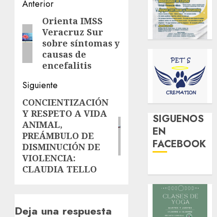
Navegación
Anterior
de
Orienta IMSS
Entrada
Veracruz Sur
anterior:
entradas
sobre síntomas y
causas de
encefalitis
Siguiente
CONCIENTIZACIÓN
Siguiente
Y RESPETO A VIDA
entrada:
SIGUENOS
ANIMAL,
EN
PREÁMBULO DE
FACEBOOK
DISMINUCIÓN DE
VIOLENCIA:
CLAUDIA TELLO
Deja una respuesta