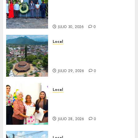
aniversario del natalicio de
Don Antonio Ruiz Galindo,
benefactor de nuestra ciudad.
JULIO 30, 2026
0
Local
Lista la Exposición “Fortín a
través del tiempo”. Se
inaugura el 31 de julio.
JULIO 29, 2026
0
Local
Reciben actas de nacimiento
en ceremonia conmemorativa
del Registro Civil.
JULIO 28, 2026
0
Local