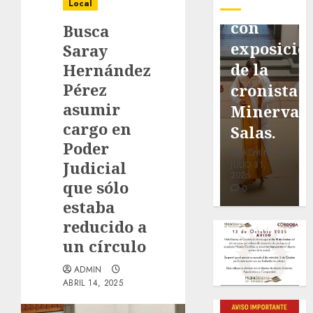
pavimentación
Fortín,
Antonio
Local
de San
con
Ruiz
Busca
Marcial
exposición
Galindo,
Saray
será
de la
benefacto
Hernández
Pérez
mejorada.
cronista
de
asumir
Interviene
Minerva
nuestra
cargo en
CASF
Salas.
ciudad.
Poder
ADMIN
ADMIN
ADMIN
Judicial
JULIO 27,
JULIO 31,
JULIO 30,
2026
2026
2026
que sólo
0
0
0
estaba
reducido a
un círculo
ADMIN
ABRIL 14, 2025