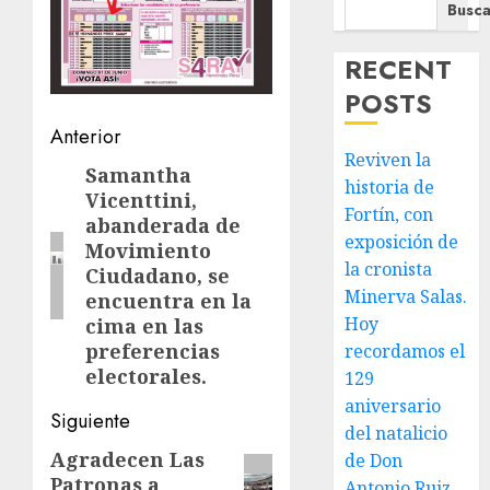
Busca
RECENT
POSTS
Navegación
Anterior
Reviven la
de
Samantha
Entrada
historia de
Vicenttini,
anterior:
entradas
Fortín, con
abanderada de
exposición de
Movimiento
la cronista
Ciudadano, se
Minerva Salas.
encuentra en la
Hoy
cima en las
preferencias
recordamos el
electorales.
129
aniversario
Siguiente
del natalicio
Agradecen Las
Siguiente
de Don
Patronas a
Antonio Ruiz