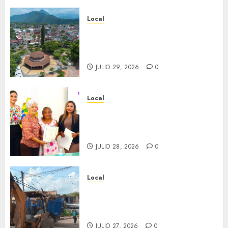
Local
Lista la Exposición “Fortín a
través del tiempo”. Se
inaugura el 31 de julio.
JULIO 29, 2026
0
Local
Reciben actas de nacimiento
en ceremonia conmemorativa
del Registro Civil.
JULIO 28, 2026
0
Local
Obra de pavimentación de San
Marcial será mejorada.
Interviene CASF
JULIO 27, 2026
0