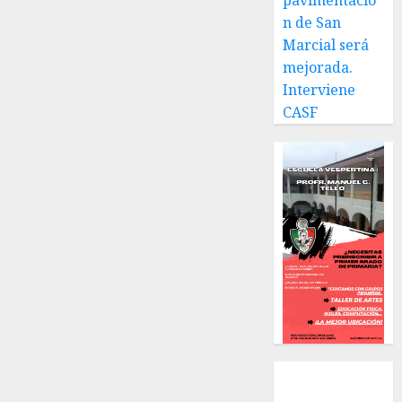
pavimentació
ciudad.
n de San
Marcial será
JULIO 30,
2026
mejorada.
0
Interviene
CASF
Local
Estatal