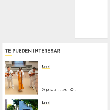
Nacional
Internacional
Cultura
Policiaca
Última Hora
Obituario
TE PUEDEN INTERESAR
Local
Reviven la historia de Fortín,
con exposición de la cronista
Minerva Salas.
JULIO 31, 2026
0
Local
Hoy recordamos el 129