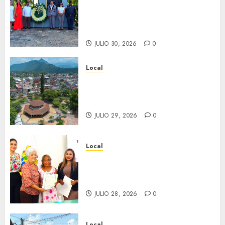
aniversario del natalicio de
Don Antonio Ruiz Galindo,
benefactor de nuestra ciudad.
JULIO 30, 2026
0
Local
Lista la Exposición “Fortín a
través del tiempo”. Se
inaugura el 31 de julio.
JULIO 29, 2026
0
Local
Reciben actas de nacimiento
en ceremonia conmemorativa
del Registro Civil.
JULIO 28, 2026
0
Local