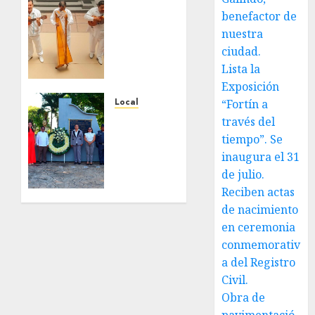
Reviven
benefactor de
la
nuestra
historia
ciudad.
de
Lista la
Fortín,
Exposición
con
exposición
Local
“Fortín a
de la
Hoy
través del
cronista
recordamos
tiempo”. Se
Minerva
el 129
inaugura el 31
Salas.
aniversario
de julio.
del
Reciben actas
JULIO 31,
natalicio
2026
de nacimiento
de Don
0
en ceremonia
Antonio
Ruiz
conmemorativ
Galindo,
a del Registro
benefactor
Civil.
de
Obra de
nuestra