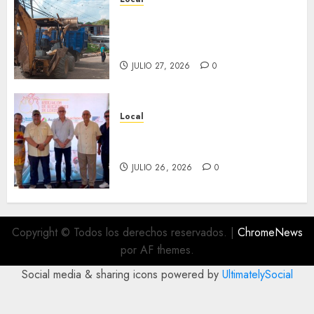
Obra de pavimentación de San
Marcial será mejorada.
Interviene CASF
JULIO 27, 2026
0
Local
Incentivan gastronomía y
convivencia en Fortín
JULIO 26, 2026
0
Copyright © Todos los derechos reservados.
|
ChromeNews
por AF themes.
Social media & sharing icons powered by
UltimatelySocial