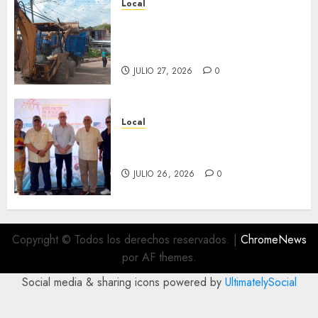
Local
Obra de pavimentación de San
Marcial será mejorada.
Interviene CASF
JULIO 27, 2026
0
Local
Incentivan gastronomía y
convivencia en Fortín
JULIO 26, 2026
0
Copyright © Todos los derechos reservados.
|
ChromeNews
por AF themes.
Social media & sharing icons powered by
UltimatelySocial