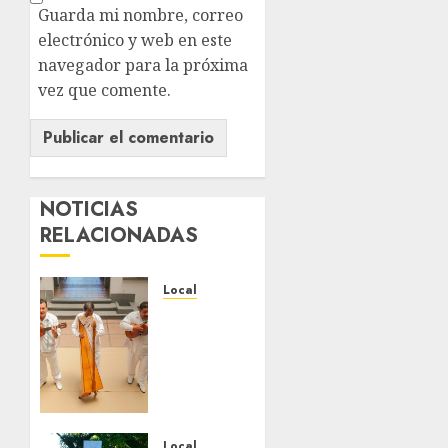
Guarda mi nombre, correo
electrónico y web en este
navegador para la próxima
vez que comente.
NOTICIAS
RELACIONADAS
Local
Reviven
la
historia
de
Fortín,
con
exposición
Local