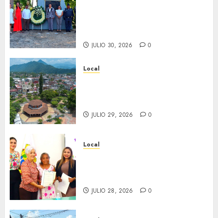
Hoy recordamos el 129
aniversario del natalicio de
Don Antonio Ruiz Galindo,
benefactor de nuestra ciudad.
JULIO 30, 2026
0
Local
Lista la Exposición “Fortín a
través del tiempo”. Se
inaugura el 31 de julio.
JULIO 29, 2026
0
Local
Reciben actas de nacimiento
en ceremonia conmemorativa
del Registro Civil.
JULIO 28, 2026
0