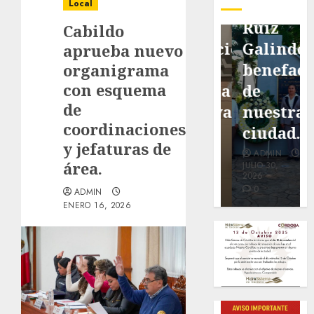
pavimentación
Fortín,
Antonio
Local
de San
con
Ruiz
Cabildo
Marcial
exposición
Galindo,
aprueba nuevo
será
de la
benefacto
organigrama
con esquema
mejorada.
cronista
de
de
Interviene
Minerva
nuestra
coordinaciones
CASF
Salas.
ciudad.
y jefaturas de
ADMIN
ADMIN
ADMIN
área.
JULIO 27,
JULIO 31,
JULIO 30,
2026
2026
2026
0
0
0
ADMIN
ENERO 16, 2026