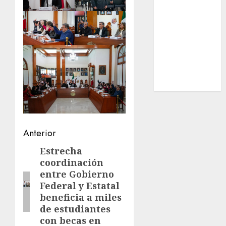
Estatal
Nacional
Internacional
Cultura
Policiaca
Última Hora
Obituario
Navegación
Anterior
de
Estrecha
Entrada
coordinación
anterior:
entradas
entre Gobierno
Federal y Estatal
beneficia a miles
de estudiantes
con becas en