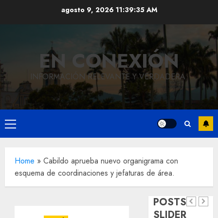
Saltar
agosto 9, 2026
11:39:36 AM
al
contenido
EN CONEXIÓN
INFORMACIÓN RELEVANTE Y VERDADERA.
Local
Hoy
Menú
recordam
principal
el 129
Local
Home
»
Cabildo aprueba nuevo organigrama con
Reviven
aniversar
esquema de coordinaciones y jefaturas de área.
la
del
Local
Obra
historia
natalicio
POSTS
de
de
de Don
SLIDER