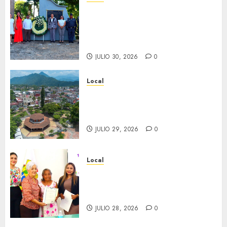
Hoy recordamos el 129
aniversario del natalicio de
Don Antonio Ruiz Galindo,
benefactor de nuestra ciudad.
JULIO 30, 2026
0
Local
Lista la Exposición “Fortín a
través del tiempo”. Se
inaugura el 31 de julio.
JULIO 29, 2026
0
Local
Reciben actas de nacimiento
en ceremonia conmemorativa
del Registro Civil.
JULIO 28, 2026
0