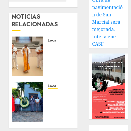
Obra de
pavimentació
n de San
NOTICIAS
Marcial será
RELACIONADAS
mejorada.
Interviene
Local
CASF
Reviven
la
historia
de
Fortín,
con
exposición
Local
de la
Hoy
cronista
recordamos
Minerva
el 129
Salas.
aniversario
del
JULIO 31,
natalicio
Local
2026