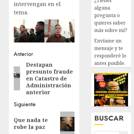
¿Tienes
intervengan en el
alguna
tema.
pregunta o
quieres saber
más sobre mí?
Envíame un
mensaje y te
Navegación
Anterior
responderé lo
de
antes posible.
Destapan
Entrada
presunto fraude
anterior:
entradas
en Catastro de
Administración
anterior
Siguiente
Siguiente
BUSCAR
Que nada te
entrada:
robe la paz