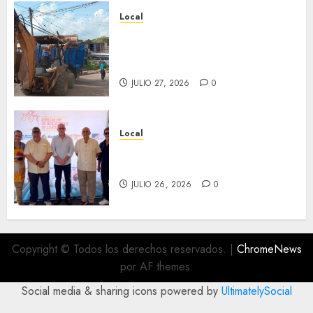
Local
Obra de pavimentación de San
Marcial será mejorada.
Interviene CASF
JULIO 27, 2026
0
Local
Incentivan gastronomía y
convivencia en Fortín
JULIO 26, 2026
0
Copyright © Todos los derechos reservados.
|
ChromeNews
por AF themes.
Social media & sharing icons powered by
UltimatelySocial