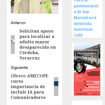
Obra de
pavimentació
n de San
Marcial será
Navegación
Anterior
mejorada.
Interviene
de
Solicitan apoyo
Entrada
CASF
para localizar a
anterior:
entradas
adulto mayor
desaparecido en
Córdoba,
Veracruz
Siguiente
Ofrece AMECOPE
Siguiente
curso
entrada:
importancia de
incluir IA para
Comunicadores
Local