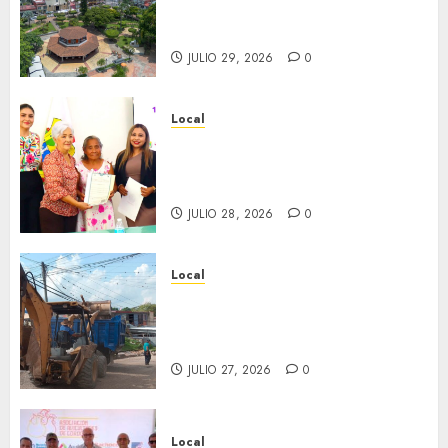
través del tiempo”. Se
inaugura el 31 de julio.
JULIO 29, 2026
0
Local
Reciben actas de nacimiento
en ceremonia conmemorativa
del Registro Civil.
JULIO 28, 2026
0
Local
Obra de pavimentación de San
Marcial será mejorada.
Interviene CASF
JULIO 27, 2026
0
Local