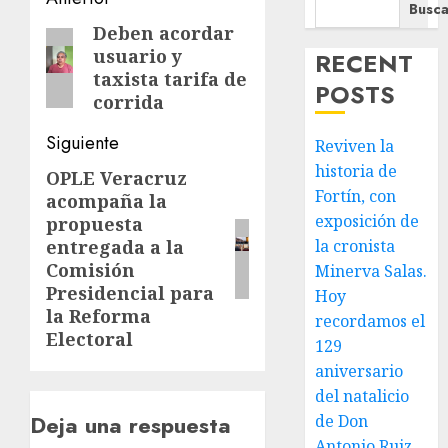
Navegación
Busca
de
Deben acordar
Entrada
usuario y
RECENT
anterior:
entradas
taxista tarifa de
POSTS
corrida
Siguiente
Reviven la
historia de
OPLE Veracruz
Siguiente
Fortín, con
acompaña la
entrada:
exposición de
propuesta
la cronista
entregada a la
Comisión
Minerva Salas.
Presidencial para
Hoy
la Reforma
recordamos el
Electoral
129
aniversario
del natalicio
Deja una respuesta
de Don
Antonio Ruiz