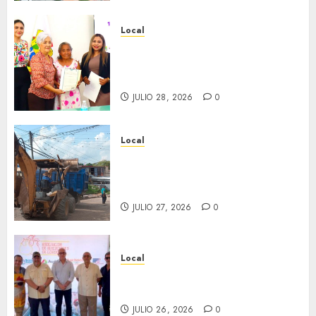
Local
Reciben actas de nacimiento
en ceremonia conmemorativa
del Registro Civil.
JULIO 28, 2026
0
Local
Obra de pavimentación de San
Marcial será mejorada.
Interviene CASF
JULIO 27, 2026
0
Local
Incentivan gastronomía y
convivencia en Fortín
JULIO 26, 2026
0