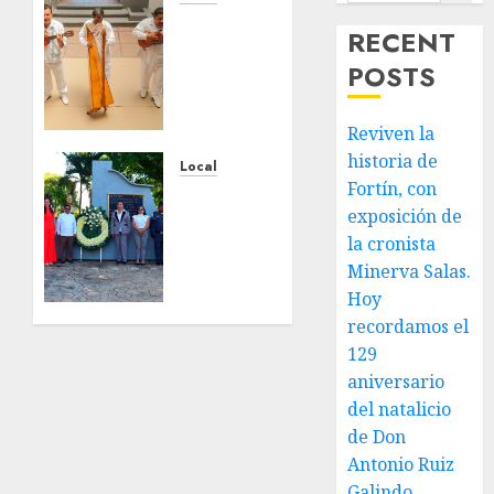
Reviven
RECENT
la
POSTS
historia
de
Fortín,
Reviven la
con
historia de
exposición
Local
Fortín, con
de la
Hoy
cronista
exposición de
recordamos
Minerva
el 129
la cronista
Salas.
aniversario
Minerva Salas.
del
Hoy
JULIO 31,
natalicio
recordamos el
2026
de Don
0
129
Antonio
aniversario
Ruiz
del natalicio
Galindo,
benefactor
de Don
de
Antonio Ruiz
nuestra
Galindo,