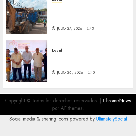
Obra de pavimentación de San
Marcial será mejorada.
Interviene CASF
JULIO 27, 2026
0
Local
Incentivan gastronomía y
convivencia en Fortín
JULIO 26, 2026
0
Copyright © Todos los derechos reservados.
|
ChromeNews
por AF themes.
Social media & sharing icons powered by
UltimatelySocial