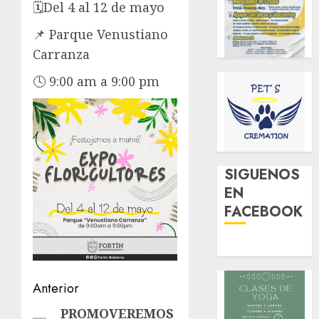
🗓️Del 4 al 12 de mayo
📌 Parque Venustiano
Carranza
🕓 9:00 am a 9:00 pm
SIGUENOS
EN
FACEBOOK
Navegación
Anterior
de
PROMOVEREMOS
Entrada