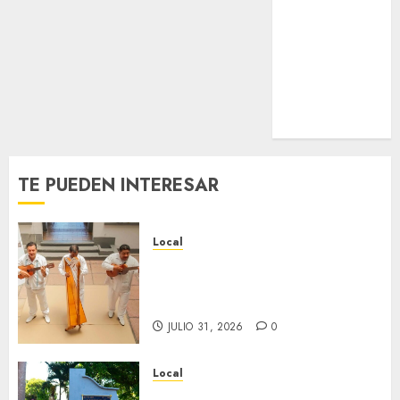
Nacional
Internacional
Cultura
Policiaca
Última Hora
Obituario
TE PUEDEN INTERESAR
Local
Reviven la historia de Fortín,
con exposición de la cronista
Minerva Salas.
JULIO 31, 2026
0
Local
Hoy recordamos el 129