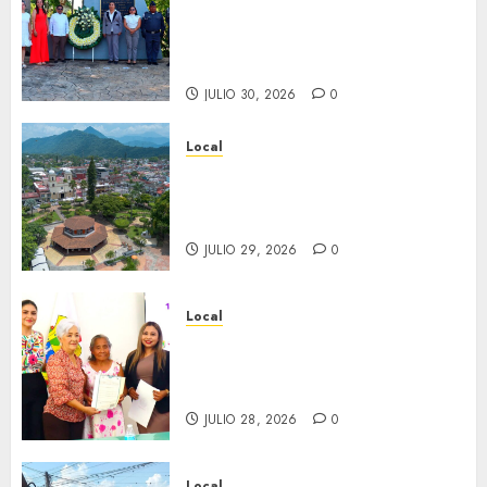
aniversario del natalicio de
Don Antonio Ruiz Galindo,
benefactor de nuestra ciudad.
JULIO 30, 2026
0
Local
Lista la Exposición “Fortín a
través del tiempo”. Se
inaugura el 31 de julio.
JULIO 29, 2026
0
Local
Reciben actas de nacimiento
en ceremonia conmemorativa
del Registro Civil.
JULIO 28, 2026
0
Local