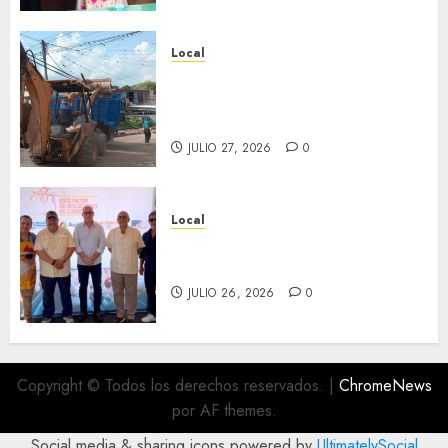
Local
Obra de pavimentación de San
Marcial será mejorada.
Interviene CASF
JULIO 27, 2026
0
Local
Incentivan gastronomía y
convivencia en Fortín
JULIO 26, 2026
0
Copyright © Todos los derechos reservados.
|
ChromeNews
por AF themes.
Social media & sharing icons powered by
UltimatelySocial