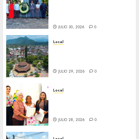
aniversario del natalicio de
Don Antonio Ruiz Galindo,
benefactor de nuestra ciudad.
JULIO 30, 2026
0
Local
Lista la Exposición “Fortín a
través del tiempo”. Se
inaugura el 31 de julio.
JULIO 29, 2026
0
Local
Reciben actas de nacimiento
en ceremonia conmemorativa
del Registro Civil.
JULIO 28, 2026
0
Local