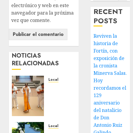
electrónico y web en este
RECENT
navegador para la próxima
POSTS
vez que comente.
Reviven la
historia de
Fortín, con
NOTICIAS
exposición de
RELACIONADAS
la cronista
Minerva Salas.
Local
Hoy
Reviven
recordamos el
la
129
historia
aniversario
de
del natalicio
Fortín,
de Don
con
Antonio Ruiz
exposición
Local
Galindo,
de la