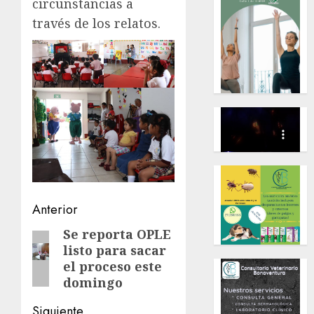
circunstancias a
través de los relatos.
Navegación
Anterior
de
Se reporta OPLE
Entrada
listo para sacar
anterior:
entradas
el proceso este
domingo
Siguiente