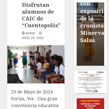
de San
con
Ruiz
Disfrutan
Marcial
exposición
Galindo,
alumnos de
será
de la
benefacto
CAIC de
“Cuentopolis”
mejorada.
cronista
de
Interviene
Minerva
nuestra
ADMIN
MAYO 29, 2024
CASF
Salas.
ciudad.
ADMIN
ADMIN
ADMIN
JULIO 27,
JULIO 31,
JULIO 30,
2026
2026
2026
0
0
0
29 de Mayo de 2024
Fortín, Ver.- Una gran
convivencia educativa