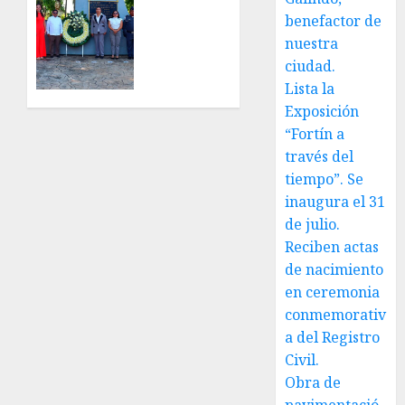
Hoy
cronista
recordamos
benefactor de
Minerva
el 129
nuestra
Salas.
aniversario
ciudad.
del
Lista la
JULIO 31,
natalicio
Exposición
2026
de Don
0
“Fortín a
Antonio
través del
Ruiz
tiempo”. Se
Galindo,
benefactor
inaugura el 31
de
de julio.
nuestra
Reciben actas
ciudad.
de nacimiento
en ceremonia
JULIO 30,
2026
conmemorativ
0
a del Registro
Civil.
Obra de