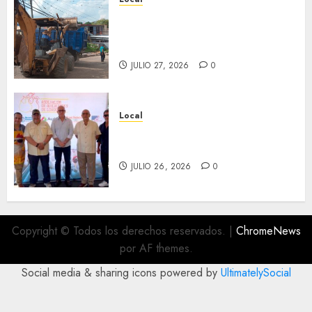
Obra de pavimentación de San
Marcial será mejorada.
Interviene CASF
JULIO 27, 2026
0
Local
Incentivan gastronomía y
convivencia en Fortín
JULIO 26, 2026
0
Copyright © Todos los derechos reservados.
|
ChromeNews
por AF themes.
Social media & sharing icons powered by
UltimatelySocial