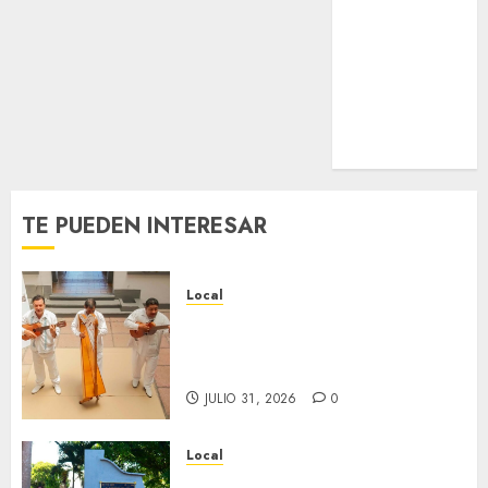
Nacional
Internacional
Cultura
Policiaca
Última Hora
Obituario
TE PUEDEN INTERESAR
Local
Reviven la historia de Fortín,
con exposición de la cronista
Minerva Salas.
JULIO 31, 2026
0
Local
Hoy recordamos el 129