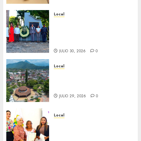
Local
Hoy recordamos el 129
aniversario del natalicio de
Don Antonio Ruiz Galindo,
benefactor de nuestra ciudad.
JULIO 30, 2026
0
Local
Lista la Exposición “Fortín a
través del tiempo”. Se
inaugura el 31 de julio.
JULIO 29, 2026
0
Local
Reciben actas de nacimiento
en ceremonia conmemorativa
del Registro Civil.