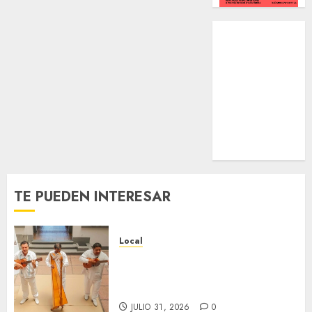
Local
Estatal
Nacional
Internacional
Cultura
Policiaca
Última Hora
Obituario
TE PUEDEN INTERESAR
Local
Reviven la historia de Fortín,
con exposición de la cronista
Minerva Salas.
JULIO 31, 2026
0