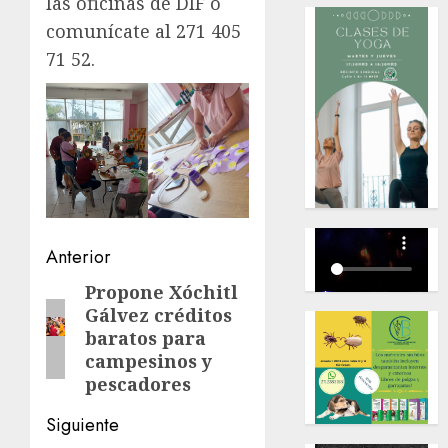
las oficinas de DIF o
comunícate al 271 405
71 52.
Navegación
Anterior
de
Propone Xóchitl
Entrada
Gálvez créditos
anterior:
entradas
baratos para
campesinos y
pescadores
Siguiente