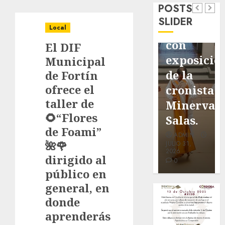
POSTS
de
de
de Don
SLIDER
pavimentación
Fortín,
Antonio
Local
de San
con
Ruiz
El DIF
Marcial
exposición
Galindo,
Municipal
será
de la
benefacto
de Fortín
ofrece el
mejorada.
cronista
de
taller de
Interviene
Minerva
nuestra
🌻“Flores
CASF
Salas.
ciudad.
de Foami”
ADMIN
ADMIN
ADMIN
🌺🌹
JULIO 27,
JULIO 31,
JULIO 30,
2026
2026
2026
dirigido al
0
0
0
público en
general, en
donde
aprenderás