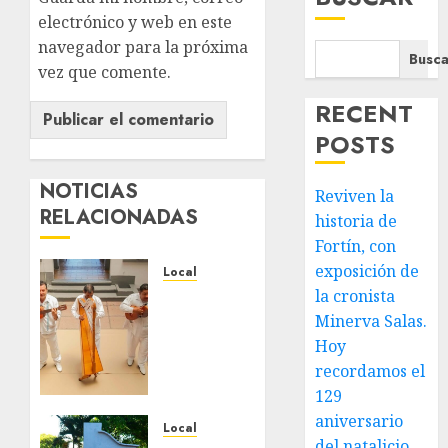
electrónico y web en este
navegador para la próxima
Busca
vez que comente.
RECENT
POSTS
NOTICIAS
Reviven la
RELACIONADAS
historia de
Fortín, con
exposición de
Local
la cronista
Reviven
la
Minerva Salas.
historia
Hoy
de
recordamos el
Fortín,
129
con
aniversario
exposición
Local
del natalicio