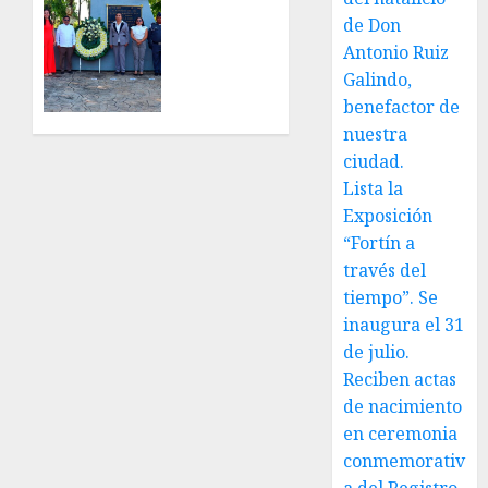
de la
Hoy
de Don
cronista
recordamos
Minerva
Antonio Ruiz
el 129
Salas.
aniversario
Galindo,
del
benefactor de
JULIO 31,
natalicio
nuestra
2026
de Don
ciudad.
0
Antonio
Lista la
Ruiz
Exposición
Galindo,
“Fortín a
benefactor
de
través del
nuestra
tiempo”. Se
ciudad.
inaugura el 31
de julio.
JULIO 30,
Reciben actas
2026
0
de nacimiento
en ceremonia
conmemorativ