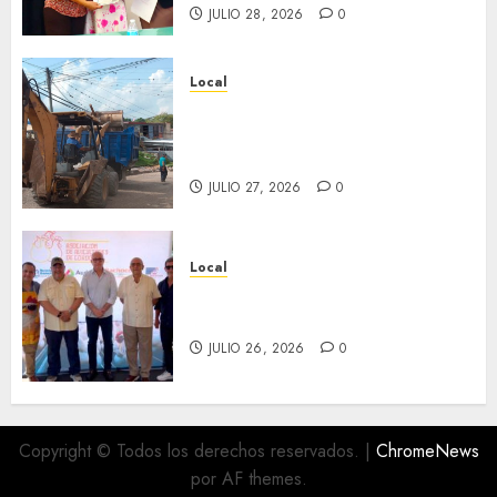
JULIO 28, 2026
0
Local
Obra de pavimentación de San
Marcial será mejorada.
Interviene CASF
JULIO 27, 2026
0
Local
Incentivan gastronomía y
convivencia en Fortín
JULIO 26, 2026
0
Copyright © Todos los derechos reservados.
|
ChromeNews
por AF themes.