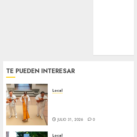
Estatal
Nacional
Internacional
Cultura
Policiaca
Última Hora
Obituario
TE PUEDEN INTERESAR
Local
Reviven la historia de Fortín,
con exposición de la cronista
Minerva Salas.
JULIO 31, 2026
0
Local