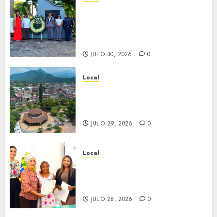
Hoy recordamos el 129
aniversario del natalicio de
Don Antonio Ruiz Galindo,
benefactor de nuestra ciudad.
JULIO 30, 2026
0
Local
Lista la Exposición “Fortín a
través del tiempo”. Se
inaugura el 31 de julio.
JULIO 29, 2026
0
Local
Reciben actas de nacimiento
en ceremonia conmemorativa
del Registro Civil.
JULIO 28, 2026
0