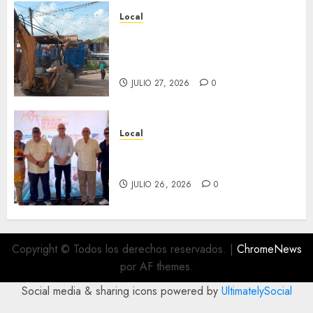
Local
Obra de pavimentación de San
Marcial será mejorada.
Interviene CASF
JULIO 27, 2026
0
Local
Incentivan gastronomía y
convivencia en Fortín
JULIO 26, 2026
0
Copyright © Todos los derechos reservados.
|
ChromeNews
por AF themes.
Social media & sharing icons powered by
UltimatelySocial