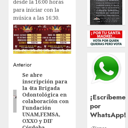
desde la 16:00 horas
para iniciar con la
música a las 16:30.
Navegación
Anterior
de
Se abre
Entrada
inscripción para
anterior:
entradas
la 4ta Brigada
Odontológica en
¡Escríbeme
colaboración con
por
Fundación
WhatsApp!
UNAM,FEMSA,
OXXO y DIF
Córdoba