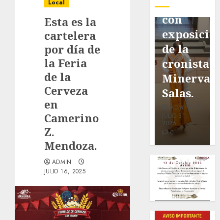
pavimentación
Fortín,
Antonio
Local
de San
con
Ruiz
Esta es la
Marcial
exposición
Galindo,
cartelera
será
de la
benefacto
por día de
la Feria
mejorada.
cronista
de
de la
Interviene
Minerva
nuestra
Cerveza
CASF
Salas.
ciudad.
en
ADMIN
ADMIN
ADMIN
Camerino
JULIO 27,
JULIO 31,
JULIO 30,
2026
2026
2026
Z.
0
0
0
Mendoza.
ADMIN
JULIO 16, 2025