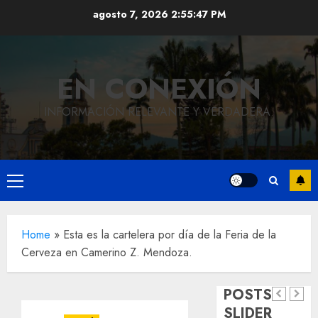
Saltar
agosto 7, 2026
2:55:47 PM
al
contenido
EN CONEXIÓN
INFORMACIÓN RELEVANTE Y VERDADERA.
Local
Hoy
Menú
recordam
principal
el 129
Local
Home
»
Esta es la cartelera por día de la Feria de la
Reviven
aniversar
Cerveza en Camerino Z. Mendoza.
la
del
Local
Obra
historia
natalicio
POSTS
de
de
de Don
SLIDER