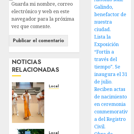
Guarda mi nombre, correo
Galindo,
electrónico y web en este
benefactor de
navegador para la próxima
nuestra
vez que comente.
ciudad.
Lista la
Exposición
“Fortín a
través del
NOTICIAS
tiempo”. Se
RELACIONADAS
inaugura el 31
de julio.
Local
Reciben actas
Reviven
de nacimiento
la
en ceremonia
historia
conmemorativ
de
a del Registro
Fortín,
con
Civil.
exposición
Local