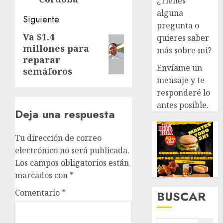
¿Tienes
alguna
Siguiente
pregunta o
Va $1.4
Siguiente
quieres saber
millones para
más sobre mí?
entrada:
reparar
Envíame un
semáforos
mensaje y te
responderé lo
antes posible.
Deja una respuesta
Tu dirección de correo
electrónico no será publicada.
Los campos obligatorios están
marcados con
*
Comentario
*
BUSCAR