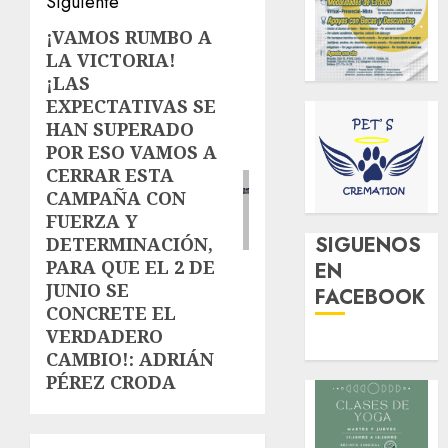
Siguiente
¡VAMOS RUMBO A
Siguiente
LA VICTORIA!
entrada:
¡LAS
EXPECTATIVAS SE
HAN SUPERADO
POR ESO VAMOS A
CERRAR ESTA
CAMPAÑA CON
FUERZA Y
SIGUENOS
DETERMINACIÓN,
PARA QUE EL 2 DE
EN
JUNIO SE
FACEBOOK
CONCRETE EL
VERDADERO
CAMBIO!: ADRIÁN
PÉREZ CRODA