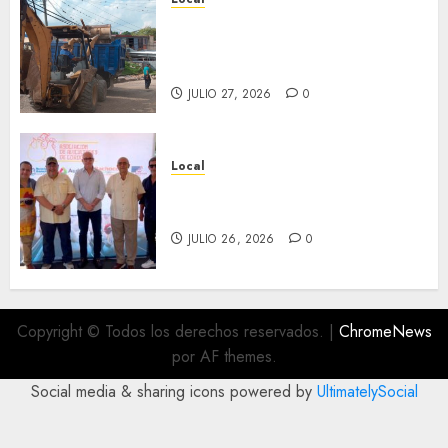
Obra de pavimentación de San
Marcial será mejorada.
Interviene CASF
JULIO 27, 2026
0
Local
Incentivan gastronomía y
convivencia en Fortín
JULIO 26, 2026
0
Copyright © Todos los derechos reservados.
|
ChromeNews
por AF themes.
Social media & sharing icons powered by
UltimatelySocial