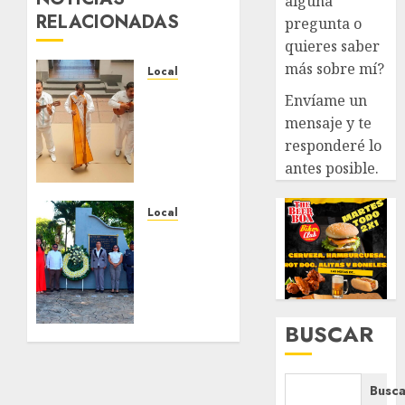
alguna
RELACIONADAS
pregunta o
quieres saber
más sobre mí?
Local
Reviven
Envíame un
la
mensaje y te
historia
responderé lo
de
antes posible.
Fortín,
con
exposición
Local
de la
Hoy
cronista
recordamos
Minerva
el 129
Salas.
aniversario
del
BUSCAR
JULIO 31,
natalicio
2026
de Don
0
Antonio
Busca
Ruiz