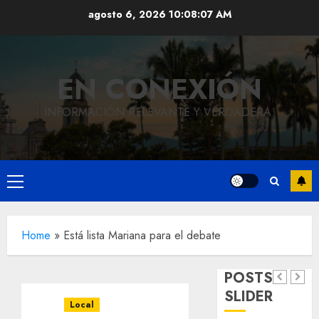
Saltar
agosto 6, 2026
10:08:08 AM
al
contenido
EN CONEXIÓN
INFORMACIÓN RELEVANTE Y VERDADERA.
Local
Hoy
recordam
Menú
el 129
Local
principal
Reviven
aniversar
Home
»
Está lista Mariana para el debate
la
del
Local
Obra
historia
natalicio
POSTS
de
de
de Don
SLIDER
pavimentación
Fortín,
Antonio
Local