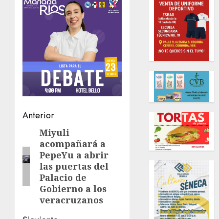
Navegación
Anterior
de
Miyuli
Entrada
acompañará a
anterior:
entradas
PepeYu a abrir
las puertas del
Palacio de
Gobierno a los
veracruzanos