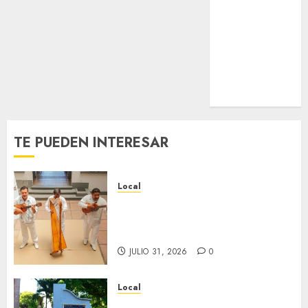
Nacional
Internacional
Cultura
Policiaca
Última Hora
Obituario
TE PUEDEN INTERESAR
Local
Reviven la historia de Fortín,
con exposición de la cronista
Minerva Salas.
JULIO 31, 2026
0
Local
Hoy recordamos el 129