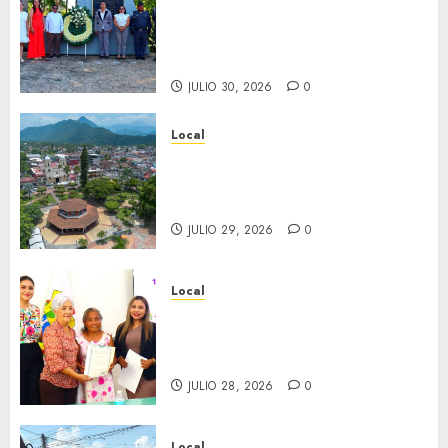
aniversario del natalicio de
Don Antonio Ruiz Galindo,
benefactor de nuestra ciudad.
JULIO 30, 2026
0
Local
Lista la Exposición “Fortín a
través del tiempo”. Se
inaugura el 31 de julio.
JULIO 29, 2026
0
Local
Reciben actas de nacimiento
en ceremonia conmemorativa
del Registro Civil.
JULIO 28, 2026
0
Local