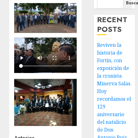
Busca
RECENT
POSTS
Reviven la
historia de
Fortín, con
exposición de
la cronista
Minerva Salas.
Hoy
recordamos el
129
aniversario
del natalicio
de Don
Anterior
Antonio Ruiz