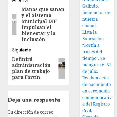
Navegación
Galindo,
de
Manos que sanan
Entrada
benefactor de
y el Sistema
anterior:
entradas
nuestra
Municipal DIF
ciudad.
impulsan el
Lista la
bienestar y la
Exposición
inclusión
“Fortín a
Siguiente
través del
tiempo”. Se
Definirá
Siguiente
administración
inaugura el 31
entrada:
plan de trabajo
de julio.
para Fortín
Reciben actas
de nacimiento
en ceremonia
conmemorativ
Deja una respuesta
a del Registro
Civil.
Tu dirección de correo