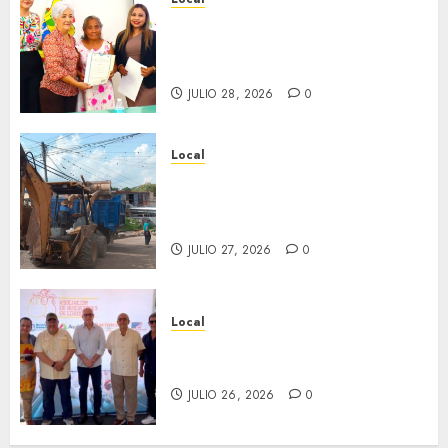
Reciben actas de nacimiento
en ceremonia conmemorativa
del Registro Civil.
JULIO 28, 2026
0
Local
Obra de pavimentación de San
Marcial será mejorada.
Interviene CASF
JULIO 27, 2026
0
Local
Incentivan gastronomía y
convivencia en Fortín
JULIO 26, 2026
0