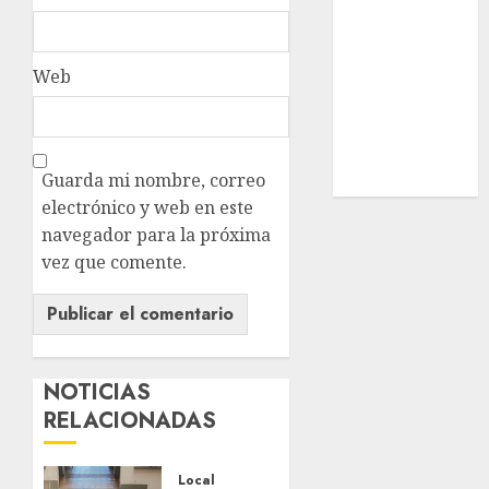
Estatal
Nacional
Internacional
Web
Cultura
Policiaca
Última Hora
Guarda mi nombre, correo
Obituario
electrónico y web en este
navegador para la próxima
vez que comente.
NOTICIAS
RELACIONADAS
Local