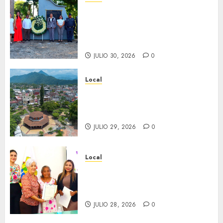
Hoy recordamos el 129
aniversario del natalicio de
Don Antonio Ruiz Galindo,
benefactor de nuestra ciudad.
JULIO 30, 2026
0
Local
Lista la Exposición “Fortín a
través del tiempo”. Se
inaugura el 31 de julio.
JULIO 29, 2026
0
Local
Reciben actas de nacimiento
en ceremonia conmemorativa
del Registro Civil.
JULIO 28, 2026
0