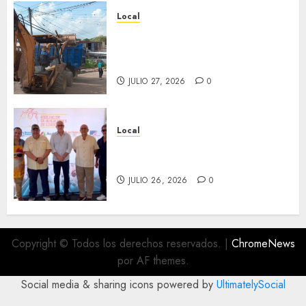
Local
Obra de pavimentación de San
Marcial será mejorada.
Interviene CASF
JULIO 27, 2026
0
Local
Incentivan gastronomía y
convivencia en Fortín
JULIO 26, 2026
0
Copyright © Todos los derechos reservados.
|
ChromeNews
por AF themes.
Social media & sharing icons powered by
UltimatelySocial