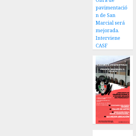
Obra de
benefactor
de
pavimentació
nuestra
n de San
ciudad.
Marcial será
mejorada.
JULIO 30,
Interviene
2026
0
CASF
Local