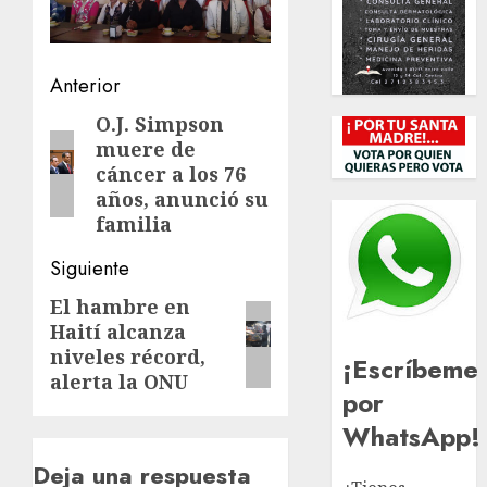
Navegación
Anterior
de
O.J. Simpson
Entrada
muere de
anterior:
entradas
cáncer a los 76
años, anunció su
familia
Siguiente
El hambre en
Siguiente
Haití alcanza
entrada:
niveles récord,
¡Escríbeme
alerta la ONU
por
WhatsApp!
Deja una respuesta