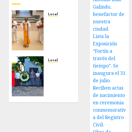
Galindo,
benefactor de
Local
Reviven
nuestra
la
ciudad.
historia
Lista la
de
Exposición
Fortín,
“Fortín a
con
través del
exposición
Local
tiempo”. Se
de la
Hoy
inaugura el 31
cronista
recordamos
Minerva
el 129
de julio.
Salas.
aniversario
Reciben actas
del
de nacimiento
JULIO 31,
natalicio
en ceremonia
2026
de Don
0
conmemorativ
Antonio
a del Registro
Ruiz
Civil.
Galindo,