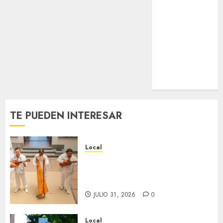
Estatal
Nacional
Internacional
Cultura
Policiaca
Última Hora
Obituario
TE PUEDEN INTERESAR
Local
Reviven la historia de Fortín,
con exposición de la cronista
Minerva Salas.
JULIO 31, 2026
0
Local