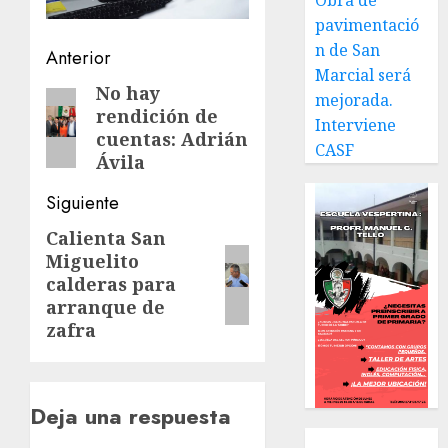
Obra de
pavimentació
n de San
Navegación
Anterior
Marcial será
de
No hay
Entrada
mejorada.
rendición de
anterior:
entradas
Interviene
cuentas: Adrián
CASF
Ávila
Siguiente
Calienta San
Siguiente
Miguelito
entrada:
calderas para
arranque de
zafra
Deja una respuesta
Local