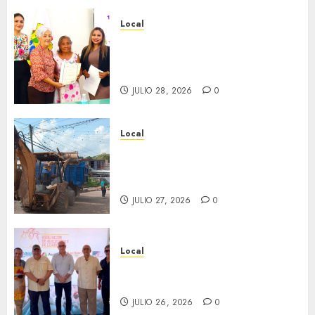
Local
Reciben actas de nacimiento
en ceremonia conmemorativa
del Registro Civil.
JULIO 28, 2026
0
Local
Obra de pavimentación de San
Marcial será mejorada.
Interviene CASF
JULIO 27, 2026
0
Local
Incentivan gastronomía y
convivencia en Fortín
JULIO 26, 2026
0