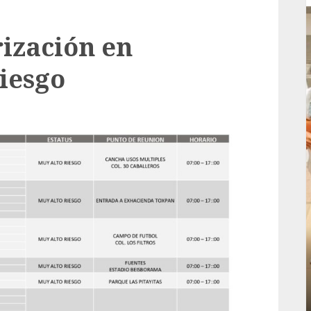
rización en
riesgo
Local
rá
Reviven la historia de Fortín, con exposición
de la cronista Minerva Salas.
ADMIN
JULIO 31, 2026
0