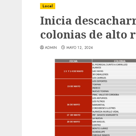
Local
Inicia descachar
colonias de alto 
ADMIN
MAYO 12, 2024
Local
Obra de pavimentación de San Marcial se
mejorada. Interviene CASF
ADMIN
JULIO 27, 2026
0