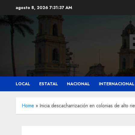
Saltar
agosto 8, 2026
7:31:38 AM
al
contenido
LOCAL
ESTATAL
NACIONAL
INTERNACIONAL
Home
»
Inicia descacharrización en colonias de alto ri