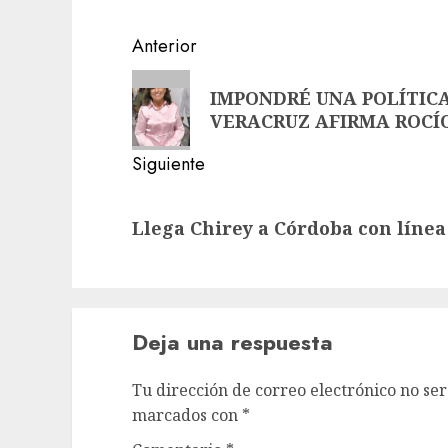
Navegación
Anterior
de
Entrada
IMPONDRÉ UNA POLÍTICA
anterior:
entradas
VERACRUZ AFIRMA ROCÍ
Siguiente
Siguiente
Llega Chirey a Córdoba con lín
entrada:
Deja una respuesta
Tu dirección de correo electrónico no ser
marcados con
*