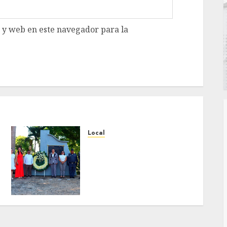
 y web en este navegador para la
Local
Hoy recordamos el 129
aniversario del natalicio
de Don Antonio Ruiz
Galindo, benefactor de
nuestra ciudad.
JULIO 30, 2026
0