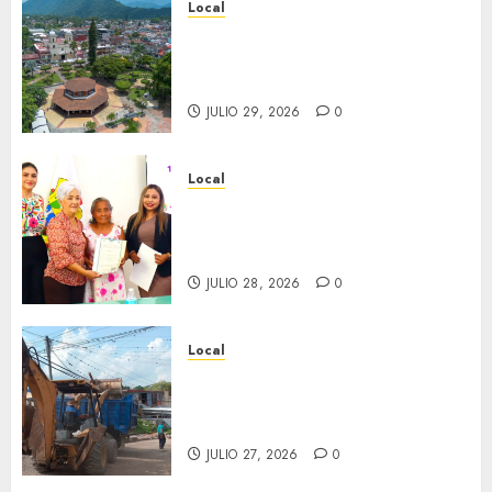
Local
Lista la Exposición “Fortín a
través del tiempo”. Se
inaugura el 31 de julio.
JULIO 29, 2026
0
Local
Reciben actas de nacimiento
en ceremonia conmemorativa
del Registro Civil.
JULIO 28, 2026
0
Local
Obra de pavimentación de San
Marcial será mejorada.
Interviene CASF
JULIO 27, 2026
0