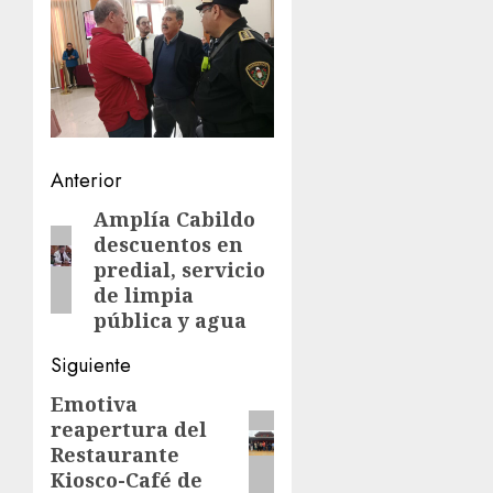
Navegación
Anterior
de
Amplía Cabildo
Entrada
descuentos en
anterior:
entradas
predial, servicio
de limpia
pública y agua
Siguiente
Emotiva
Siguiente
reapertura del
entrada:
Restaurante
Kiosco-Café de